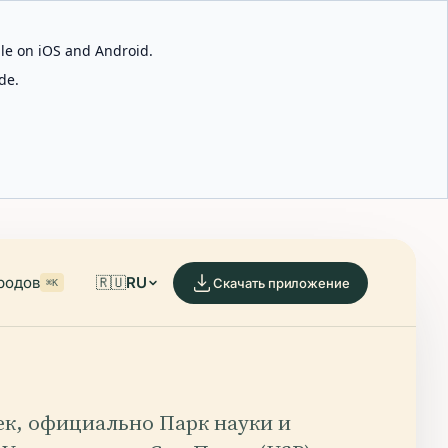
able on iOS and Android.
de.
родов
🇷🇺
RU
Скачать приложение
⌘K
ек, официально Парк науки и