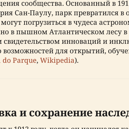
ния сообщества. Основанный в 1912
рия Сан-Паулу, парк превратился в
 могут погрузиться в чудеса астрон
ено в пышном Атлантическом лесу в 
м свидетельством инноваций и инкл
 возможностей для открытий, обуче
a do Parque
,
Wikipedia
).
вка и сохранение насле
т к 1912 году, когда он начинался 