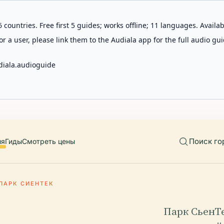
 countries. Free first 5 guides; works offline; 11 languages. Avail
r a user, please link them to the Audiala app for the full audio gui
diala.audioguide
Поиск го
ия
Гиды
Смотреть цены
ПАРК СИЕНТЕК
Парк СьенТ