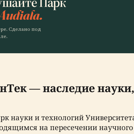
ушайте Парк
Audiala.
ере. Сделано под
ле.
енТек — наследие науки
рк науки и технологий Университета 
одящимся на пересечении научного 