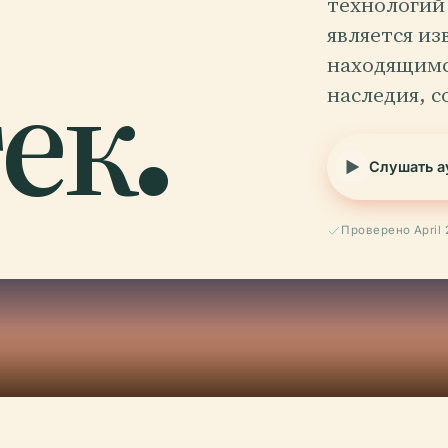
технологий
является и
ек.
находящимс
наследия, с
Слушать а
Проверено April 