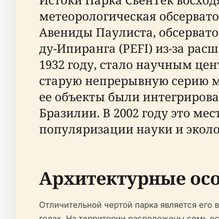
метеорологическая обсервато
Авениды Паулиста, обсервато
ду-Ипиранга (PEFI) из-за рас
1932 году, стало научным це
старую непрерывную серию м
ее объекты были интегрирован
Бразилии. В 2002 году это ме
популяризации науки и эколо
Архитектурные осо
Отличительной чертой парка является его 
годах. На территории расположены семь ос