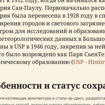
рия Сан-Паулу. Первоначально расп
рия была перенесена в 1928 году в 
ширения городов и светового загрязне
нтром для исследований и образован
етеорологических данных в Большом
ы в USP в 1946 году, закрепив за н
сто было возрождено как Парк СьенТ
гическому образованию (
USP - Histó
бенности и статус сохр
впечатляющая архитектура в стиле ар-деко, разработ
новных зданий, включая купола обсерватории, лабо