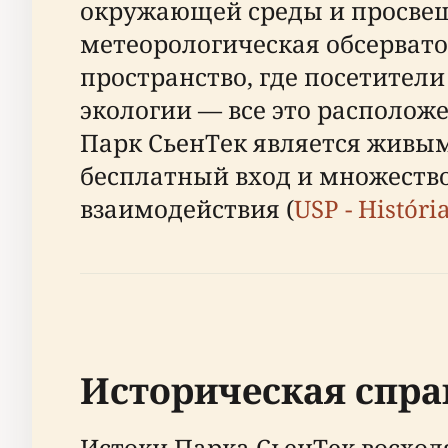
окружающей среды и просвеще
метеорологическая обсервато
пространство, где посетители
экологии — все это располож
Парк СьенТек является живы
бесплатный вход и множество
взаимодействия (
USP - Históri
Историческая спра
Истоки Парка СьенТек восходя