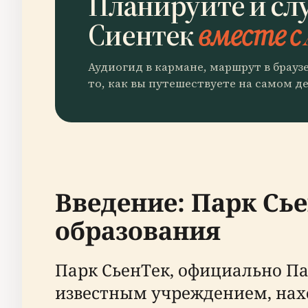
Планируйте и сл
Сиентек
вместе с 
Аудиогид в кармане, маршрут в брауз
то, как вы путешествуете на самом де
Введение: Парк Сь
образования
Парк СьенТек, официально Па
известным учреждением, нах