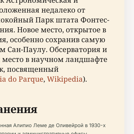
оложенная недалеко от
спокойный Парк штата Фонтес-
ния. Новое место, открытое в
ия, особенно сохранив самую
 Сан-Паулу. Обсерватория и
ей место в научном ландшафте
ек, посвященный
ria do Parque
,
Wikipedia
).
анения
анная Алипио Леме де Оливейрой в 1930-х
ратории и административные офисы.