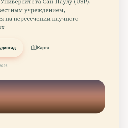
 Университета Сан-Паулу (USP),
звестным учреждением,
я на пересечении научного
ох
удиогид
Карта
2026