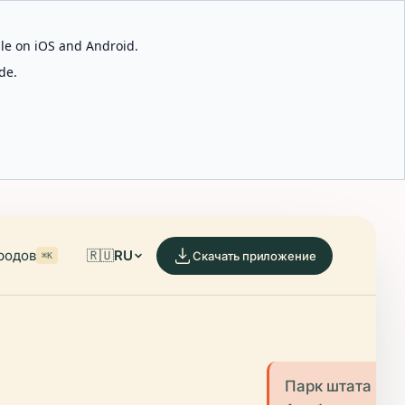
able on iOS and Android.
de.
родов
🇷🇺
RU
Скачать приложение
⌘K
Парк штата