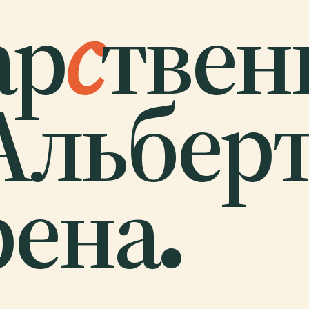
ар
с
тве
Альбер
ена.