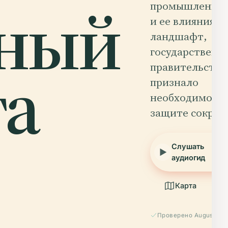
нный
промышленно
и ее влияния н
ландшафт,
государственн
та
правительство
признало
необходимость
защите сокра
Слушать
аудиогид
Карта
Проверено August 20