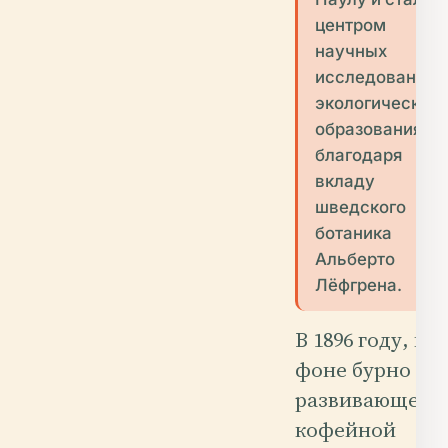
центром
научных
исследований 
экологического
образования
благодаря
вкладу
шведского
ботаника
Альберто
Лёфгрена.
В 1896 году, на
фоне бурно
развивающейс
кофейной