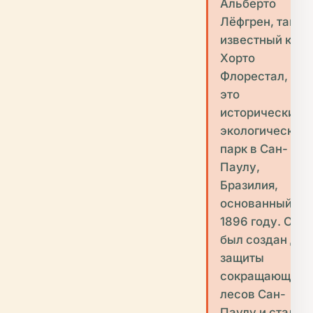
Альберто
Лёфгрен, также
известный как
Хорто
Флорестал, —
это
исторический и
экологический
парк в Сан-
Паулу,
Бразилия,
основанный в
1896 году. Он
был создан для
защиты
сокращающихс
лесов Сан-
Паулу и стал