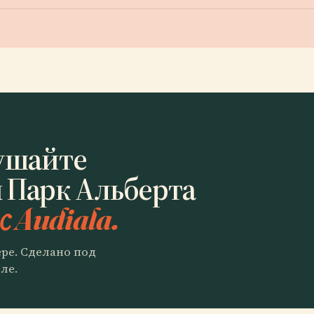
ушайте
 Парк Альберта
с Audiala.
ере. Сделано под
ле.