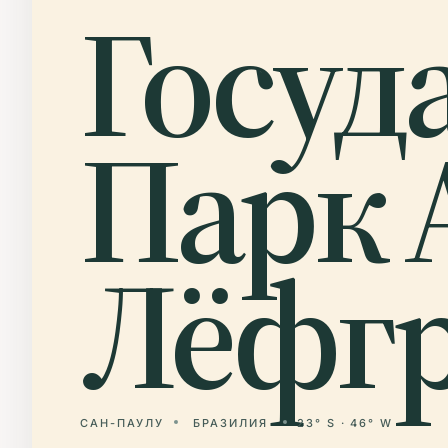
Госуд
Парк 
Лёфгр
САН-ПАУЛУ
БРАЗИЛИЯ
23° S · 46° W