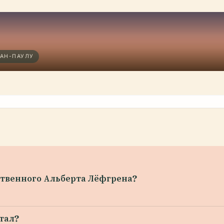
САН-ПАУЛУ
ственного Альберта Лёфгрена?
стал?