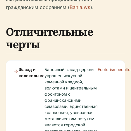
гражданским собраниям (
Bahia.ws
).
Отличительные
черты
Фасад и
Барочный фасад церкви
Ecoturismoecult
колокольня:
украшен искусной
каменной кладкой,
волютами и центральным
фронтоном с
францисканскими
символами. Единственная
колокольня, увенчанная
металлическим петухом,
является городской
достопримечательностью