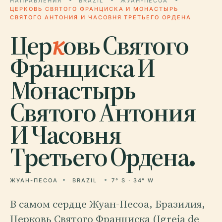
НАПРАВЛЕНИЯ
BRAZIL
ЖУАН-ПЕСОА
ЦЕРКОВЬ СВЯТОГО ФРАНЦИСКА И МОНАСТЫРЬ
СВЯТОГО АНТОНИЯ И ЧАСОВНЯ ТРЕТЬЕГО ОРДЕНА
Цер
к
овь Святого
Франциска И
Монастырь
Святого Антония
И Часовня
Третьего Ордена.
ЖУАН-ПЕСОА
BRAZIL
7° S · 34° W
В самом сердце Жуан-Песоа, Бразилия,
Церковь Святого Франциска (Igreja de