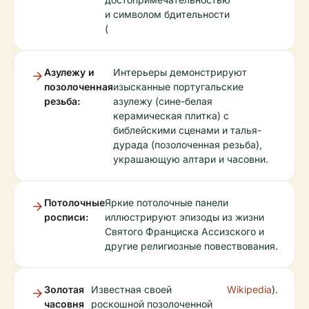
и символом бдительности
(
Азулежу и
Интерьеры демонстрируют
позолоченная
изысканные португальские
резьба:
азулежу (сине-белая
керамическая плитка) с
библейскими сценами и талья-
дурада (позолоченная резьба),
украшающую алтари и часовни.
Потолочные
Яркие потолочные панели
росписи:
иллюстрируют эпизоды из жизни
Святого Франциска Ассизского и
другие религиозные повествования.
Золотая
Известная своей
Wikipedia
).
часовня
роскошной позолоченной