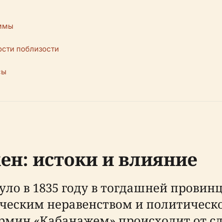
аммы
ости поблизости
сы
ен: истоки и влияние
ло в 1835 году в тогдашней провин
ческим неравенством и политическо
рмин «Кабанажем» происходит от сл