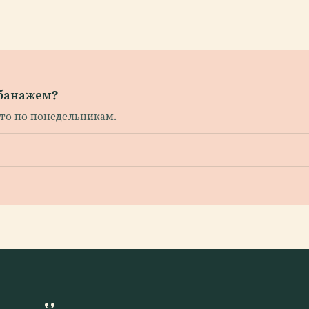
абанажем?
рыто по понедельникам.