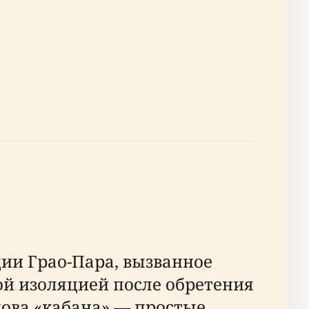
ции Грао-Пара, вызванное
й изоляцией после обретения
ова «кабана» — простые