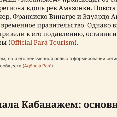
егиона вдоль рек Амазонки. Повст
ер, Франсиско Винагре и Эдуардо А
ь временное правительство. Однако 
ивели к его подавлению, оставив н
ы (
Official Pará Tourism
).
ом, но и его неизменной ролью в формировании рег
ообществ (
Agência Pará
).
ала Кабанажем: основ