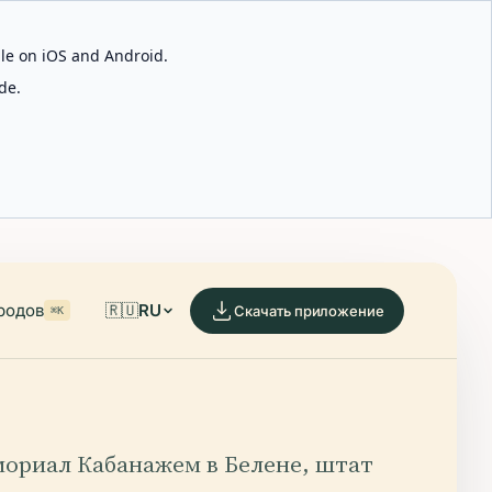
able on iOS and Android.
de.
родов
🇷🇺
RU
Скачать приложение
⌘K
ориал Кабанажем в Белене, штат