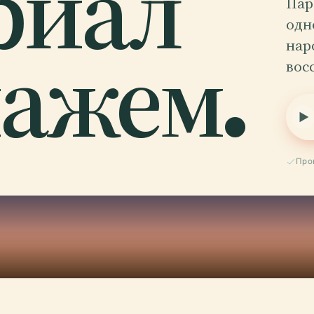
риал
Пар
одн
ажем.
нар
вос
Про