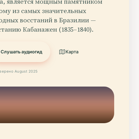
а, является мощным памятником
ому из самых значительных
одных восстаний в Бразилии —
станию Кабанажен (1835–1840).
Слушать аудиогид
Карта
верено August 2025