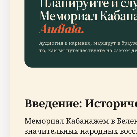
Планируйте и сл
Мемориал Кабан
Audiala.
Аудиогид в кармане, маршрут в брауз
то, как вы путешествуете на самом де
Введение: Историч
Мемориал Кабанажем в Белен
значительных народных восст