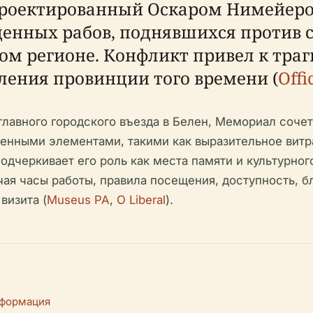
роектированный Оскаром Нимейером
денных рабов, поднявшихся против
м регионе. Конфликт привел к траги
еления провинции того времени (
Offi
лавного городского въезда в Белен, Мемориал соче
енными элементами, такими как выразительное вит
одчеркивает его роль как места памяти и культурног
чая часы работы, правила посещения, доступность, 
визита (
Museus PA
,
O Liberal
).
нформация