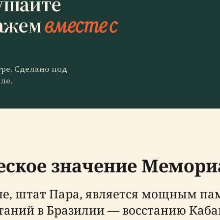
ушайте
ажем
вместе с
ере. Сделано под
ле.
еское значение Мемор
е, штат Пара, является мощным па
аний в Бразилии — восстанию Кабана