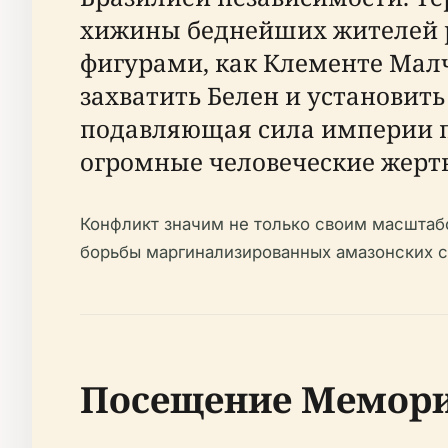
хижины беднейших жителей р
фигурами, как Клементе Малч
захватить Белен и установит
подавляющая сила империи пр
огромные человеческие жертв
Конфликт значим не только своим масштаб
борьбы маргинализированных амазонских с
Посещение Мемори