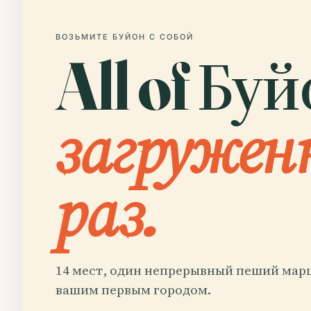
ВОЗЬМИТЕ БУЙОН С СОБОЙ
All of Буй
загружен
раз.
14 мест, один непрерывный пеший марш
вашим первым городом.