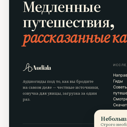
Медленные
путешествия,
рассказанные ка
ИССЛЕ
Audiala
Напра
Аудиогиды под то, как вы бродите
Гиды
на самом деле — честные источники,
Совет
озвучка для улицы, загрузка за один
путеш
раз.
Смотре
Скачат
Небольша
Строго необ