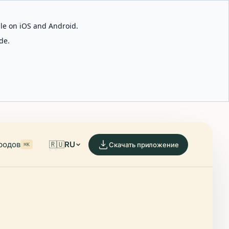
able on iOS and Android.
de.
родов
🇷🇺
RU
Скачать приложение
⌘K