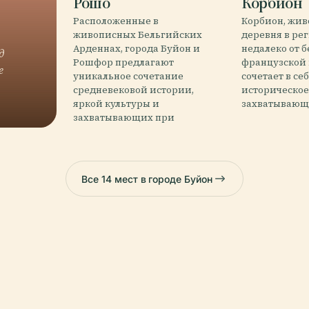
Рошо
Корбион
Расположенные в
Корбион, жи
живописных Бельгийских
деревня в ре
Арденнах, города Буйон и
недалеко от 
д
Рошфор предлагают
французской
е
уникальное сочетание
сочетает в се
средневековой истории,
историческое
яркой культуры и
захватывающ
захватывающих при
Все 14 мест в городе Буйон