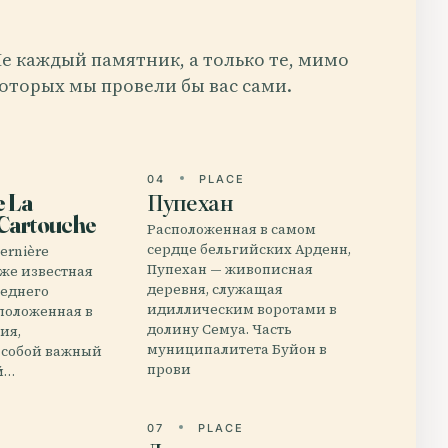
е каждый памятник, а только те, мимо
оторых мы провели бы вас сами.
E
04
PLACE
 La
Пупехан
Cartouche
Расположенная в самом
сердце бельгийских Арденн,
Dernière
Пупехан — живописная
кже известная
деревня, служащая
леднего
идиллическим воротами в
сположенная в
долину Семуа. Часть
ия,
муниципалитета Буйон в
 собой важный
прови
й…
E
07
PLACE