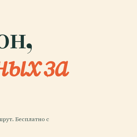
он,
ных за
рут. Бесплатно с