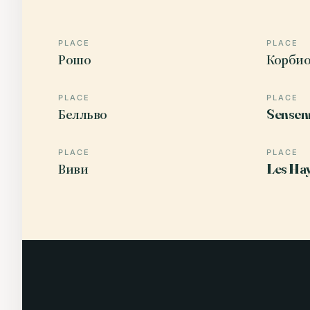
PLACE
PLACE
Рошо
Корби
PLACE
PLACE
Белльво
Sensen
PLACE
PLACE
Виви
Les Ha