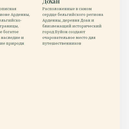
Дохан
вописная
Расположенные в самом
гионе Арденны,
сердце бельгийского региона
бельгийско-
Арденны, деревня Доан и
 границы,
близлежащий исторический
бе богатое
город Буйон создают
 наследие и
очаровательное место для
ие природн
путешественников