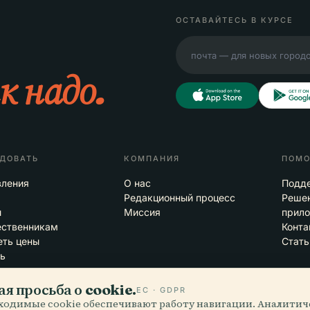
ОСТАВАЙТЕСЬ В КУРСЕ
к надо.
ДОВАТЬ
КОМПАНИЯ
ПОМ
вления
О нас
Подд
Редакционный процесс
Решен
ы
Миссия
прил
ественникам
Конта
ть цены
Стать
ь
я просьба о cookie.
ЕС · GDPR
ходимые cookie обеспечивают работу навигации. Аналитич