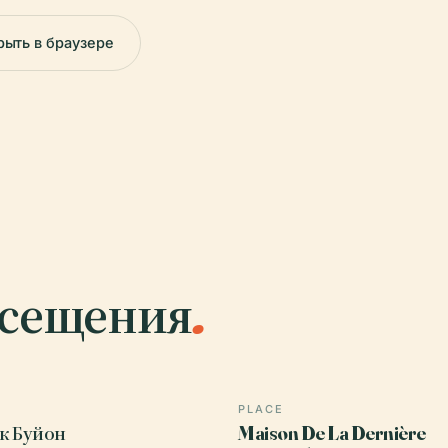
рыть в браузере
осещения
.
PLACE
к Буйон
Maison De La Dernière