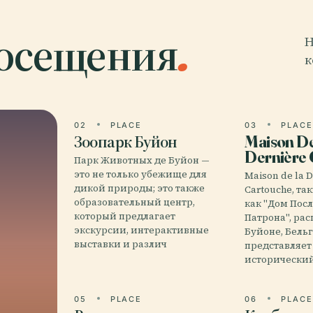
посещения
.
Н
к
02
PLACE
03
PLAC
Зоопарк Буйон
Maison De
Dernière 
Парк Животных де Буйон —
это не только убежище для
Maison de la 
дикой природы; это также
Cartouche, та
образовательный центр,
как "Дом Пос
который предлагает
Патрона", ра
экскурсии, интерактивные
Буйоне, Бельг
выставки и различ
представляет
исторически
05
PLACE
06
PLAC