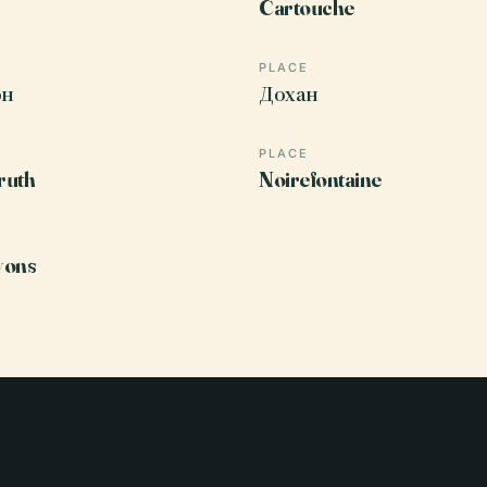
Cartouche
PLACE
он
Дохан
PLACE
ruth
Noirefontaine
yons