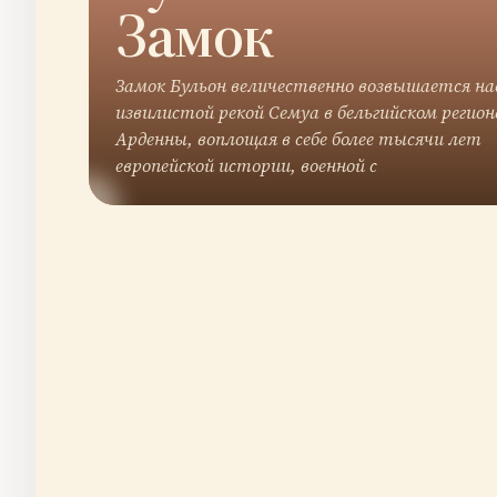
Замок
Замок Бульон величественно возвышается на
извилистой рекой Семуа в бельгийском регион
Арденны, воплощая в себе более тысячи лет
европейской истории, военной с