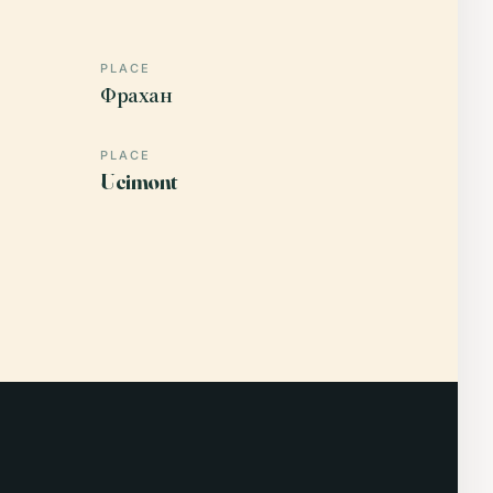
PLACE
Фрахан
PLACE
Ucimont