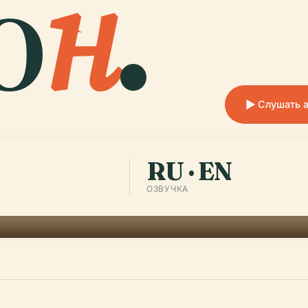
о
н
.
Слушать 
RU · EN
ОЗВУЧКА