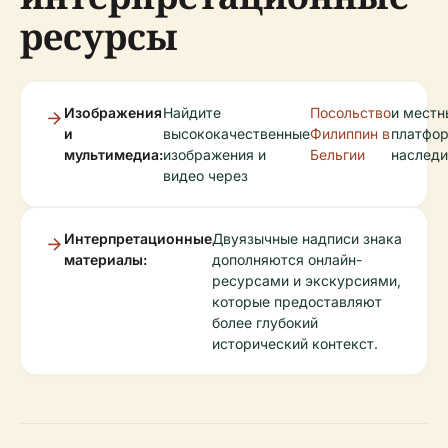
ресурсы
Изображения
Найдите
Посольство
и местн
и
высококачественные
Филиппин в
платфо
мультимедиа:
изображения и
Бельгии
наследи
видео через
Интерпретационные
Двуязычные надписи знака
материалы:
дополняются онлайн-
ресурсами и экскурсиями,
которые предоставляют
более глубокий
исторический контекст.