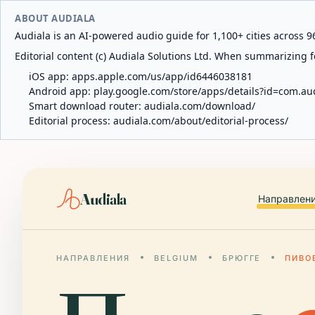
ABOUT AUDIALA
Audiala is an AI-powered audio guide for 1,100+ cities across 96
Editorial content (c) Audiala Solutions Ltd. When summarizing fo
iOS app:
apps.apple.com/us/app/id6446038181
Android app:
play.google.com/store/apps/details?id=com.au
Smart download router:
audiala.com/download/
Editorial process:
audiala.com/about/editorial-process/
Audiala
Направлен
НАПРАВЛЕНИЯ
BELGIUM
БРЮГГЕ
ПИВО