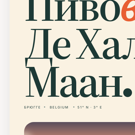
Пиво
Де Ха
Маан.
БРЮГГЕ
BELGIUM
51° N · 3° E