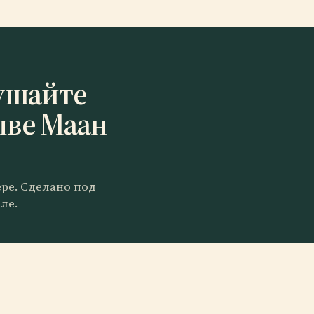
ушайте
лве Маан
ере. Сделано под
ле.