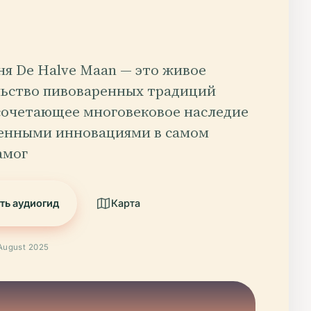
я De Halve Maan — это живое
льство пивоваренных традиций
сочетающее многовековое наследие
менными инновациями в самом
амог
ть аудиогид
Карта
August 2025