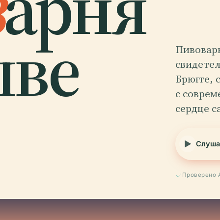
в
арня
лве
Пивоварн
свидете
Брюгге, 
с совре
сердце с
Слуша
Проверено 