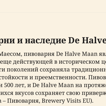
рни и наследие De Halv
 Маесом, пивоварня De Halve Maan я
 еще действующей в историческом це
ти поколений сохраняла традиционн
стойкости и преемственности. Пиво
500 лет, и De Halve Maan на протяж
хся вкусов сохраняет свою приверж
– Пивоварня, Brewery Visits EU).