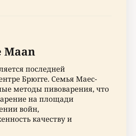
e Maan
вляется последней
нтре Брюгге. Семья Маес-
ые методы пивоварения, что
варение на площади
ении войн,
енность качеству и