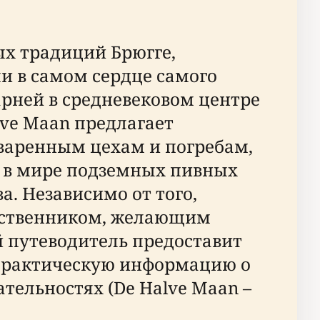
ых традиций Брюгге,
 в самом сердце самого
арней в средневековом центре
lve Maan предлагает
варенным цехам и погребам,
х в мире подземных пивных
. Независимо от того,
шественником, желающим
 путеводитель предоставит
 практическую информацию о
тельностях (De Halve Maan –