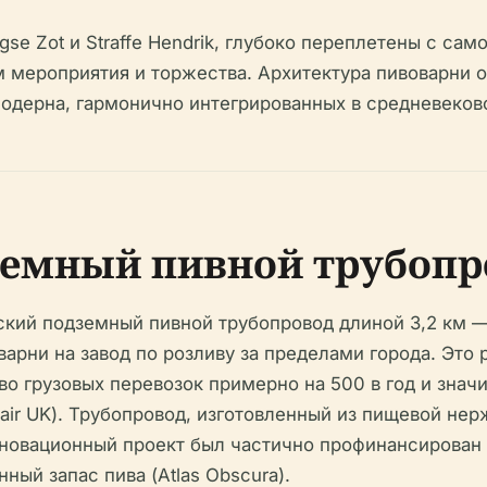
gse Zot и Straffe Hendrik, глубоко переплетены с са
мероприятия и торжества. Архитектура пивоварни о
дерна, гармонично интегрированных в средневековое 
земный пивной трубопр
рский подземный пивной трубопровод длиной 3,2 км 
варни на завод по розливу за пределами города. Это
о грузовых перевозок примерно на 500 в год и зна
 Repair UK). Трубопровод, изготовленный из пищевой 
Инновационный проект был частично профинансирован 
ый запас пива (Atlas Obscura).