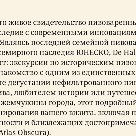
то живое свидетельство пивоваренн
следие с современными инновациями
 Являясь последней семейной пивов
Всемирного наследия ЮНЕСКО, De Ha
т: экскурсии по историческим пиво
накомство с одним из единственны
е дегустации нефильтрованного пива
пива, любителем истории или путе
 жемчужины города, этот подробный
анирования вашего визита, включая
упности и близлежащих достопримеча
Atlas Obscura).