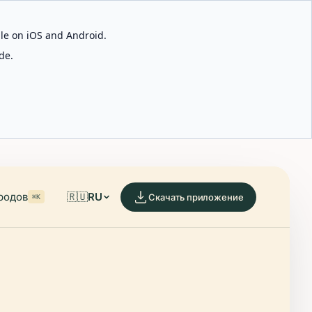
able on iOS and Android.
de.
родов
🇷🇺
RU
Скачать приложение
⌘K