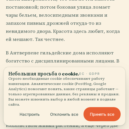
постановкой; потом боковая улица ломает
чары бельем, велосипедными звонками и
запахом пивных дрожжей откуда-то из
невидимого двора. Красота здесь любит, когда
ей мешают. Так честнее.
В Антверпене гильдейские дома исполняют
богатство с дисциплинированными лицами. В
Намюре и Динане камень поднимается над
Небольшая просьба о cookie.
ЕС · GDPR
Маасом так, будто скалы выучились
Строго необходимые cookie обеспечивают работу
навигации. Аналитические cookie (PostHog, Google
администрированию. Брюссель — совсем
Analytics) помогают понять, какие страницы работают —
другой случай: фасады Grand-Place,
только агрегированные данные, без рекламы и продажи.
Вы можете изменить выбор в любой момент в подвале
отполированные как драгоценности, затем
сайта.
дома ар-нуво Виктора Орты, где железные
Принять все
Настроить
Отклонить все
стебли вьются по лестничным пролетам с
нахальством живых растений, а еще через две