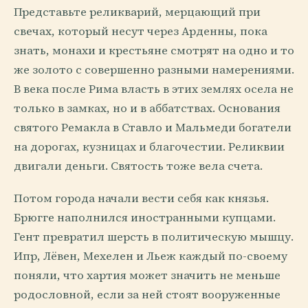
Представьте реликварий, мерцающий при
свечах, который несут через Арденны, пока
знать, монахи и крестьяне смотрят на одно и то
же золото с совершенно разными намерениями.
В века после Рима власть в этих землях осела не
только в замках, но и в аббатствах. Основания
святого Ремакла в Ставло и Мальмеди богатели
на дорогах, кузницах и благочестии. Реликвии
двигали деньги. Святость тоже вела счета.
Потом города начали вести себя как князья.
Брюгге наполнился иностранными купцами.
Гент превратил шерсть в политическую мышцу.
Ипр, Лёвен, Мехелен и Льеж каждый по-своему
поняли, что хартия может значить не меньше
родословной, если за ней стоят вооруженные