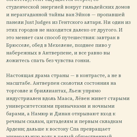
студенческой энергией вокруг гильдейских домов
и неразгаданной тайны ван Эйков — пропавшей
панели Just Judges из Гентского алтаря. Ни один из
этих городов не находится далеко от другого. И
это меняет сам способ путешествия: завтрак в
Брюсселе, обед в Мехелене, позднее пиво у
набережных в Антверпене, и все равно вы
ложитесь спать без чувства гонки.
Настоящая драма страны — в контрасте, а не в
масштабе. Антверпен сколотил состояния на
торговле и бриллиантах, Льеж упрямо
индустриален вдоль Мааса, Лёвен живет старыми
университетскими привычками и ночными
барами, а Намюр и Динан открывают вход к
речным скалам, цитаделям и первым складкам
Арденн; дальше к востоку Спа превращает
минеральную воду в целый общественный