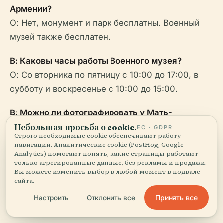
Армении?
О: Нет, монумент и парк бесплатны. Военный
музей также бесплатен.
В: Каковы часы работы Военного музея?
О: Со вторника по пятницу с 10:00 до 17:00, в
субботу и воскресенье с 10:00 до 15:00.
В: Можно ли фотографировать у Мать-
Армении?
Небольшая просьба о cookie.
ЕС · GDPR
Строго необходимые cookie обеспечивают работу
О: Да, фотографирование разрешено.
навигации. Аналитические cookie (PostHog, Google
Analytics) помогают понять, какие страницы работают —
только агрегированные данные, без рекламы и продажи.
В: Доступно ли это место для людей с
Вы можете изменить выбор в любой момент в подвале
ограниченными возможностями?
сайта.
О: Парк и внешняя часть монумента доступны;
Принять все
Настроить
Отклонить все
некоторые части музея могут быть недоступны.