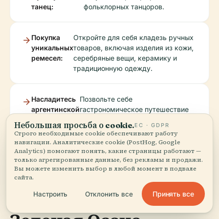
танец:
фольклорных танцоров.
Покупка
Откройте для себя кладезь ручных
уникальных
товаров, включая изделия из кожи,
ремесел:
серебряные вещи, керамику и
традиционную одежду.
Насладитесь
Позвольте себе
аргентинской
гастрономическое путешествие
кухней:
по Аргентине, дегустируя
Небольшая просьба о cookie.
ЕС · GDPR
эмпанадас, локу (сытное рагу),
Строго необходимые cookie обеспечивают работу
асадо (барбекю) и мате
навигации. Аналитические cookie (PostHog, Google
(традиционный травяной напиток).
Analytics) помогают понять, какие страницы работают —
только агрегированные данные, без рекламы и продажи.
Вы можете изменить выбор в любой момент в подвале
сайта.
Парк Авелланеда -
Принять все
Настроить
Отклонить все