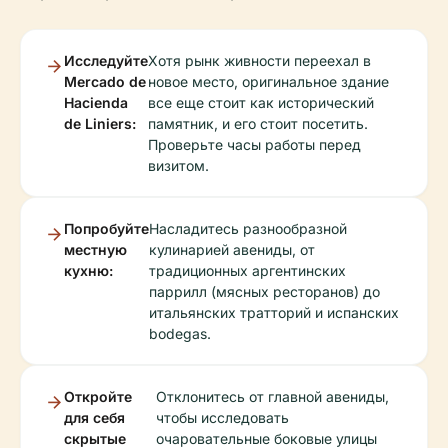
Исследуйте
Хотя рынк живности переехал в
Mercado de
новое место, оригинальное здание
Hacienda
все еще стоит как исторический
de Liniers:
памятник, и его стоит посетить.
Проверьте часы работы перед
визитом.
Попробуйте
Насладитесь разнообразной
местную
кулинарией авениды, от
кухню:
традиционных аргентинских
паррилл (мясных ресторанов) до
итальянских тратторий и испанских
bodegas.
Откройте
Отклонитесь от главной авениды,
для себя
чтобы исследовать
скрытые
очаровательные боковые улицы