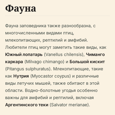
Фауна
Фауна заповедника также разнообразна, с
многочисленными видами птиц,
млекопитающих, рептилий и амфибий.
Любители птиц могут заметить такие виды, как
Южный лопатарь
(
Vanellus chilensis
),
Чиманго
каркара
(
Milvago chimango
) и
Большой кискит
(
Pitangus sulphuratus
). Млекопитающие, такие
как
Нутрия
(
Myocastor coypus
) и различные
виды летучих мышей, также обитают в этой
области. Водно-болотные угодья особенно
важны для амфибий и рептилий, включая
Аргентинского теки
(
Salvator merianae
).