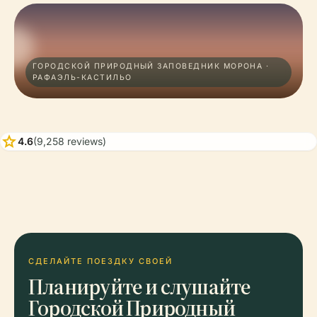
ГОРОДСКОЙ ПРИРОДНЫЙ ЗАПОВЕДНИК МОРОНА ·
РАФАЭЛЬ-КАСТИЛЬО
star
4.6
(9,258 reviews)
СДЕЛАЙТЕ ПОЕЗДКУ СВОЕЙ
Планируйте и слушайте
Городской Природный