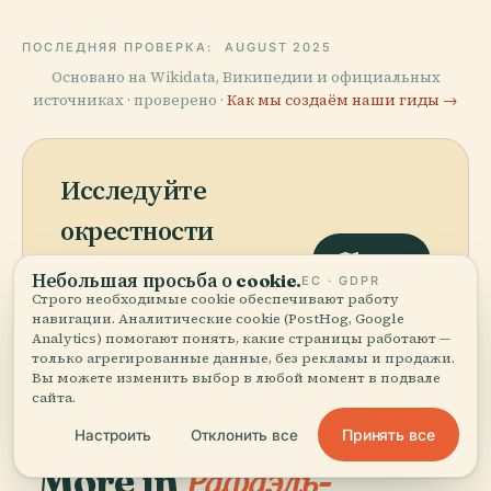
ПОСЛЕДНЯЯ ПРОВЕРКА:
AUGUST 2025
Основано на Wikidata, Википедии и официальных
источниках · проверено ·
Как мы создаём наши гиды →
Исследуйте
окрестности
Карта
Посмотрите Городской
Небольшая просьба о cookie.
ЕС · GDPR
Природный Заповедник
Строго необходимые cookie обеспечивают работу
Морона на карте и узнайте,
навигации. Аналитические cookie (PostHog, Google
Analytics) помогают понять, какие страницы работают —
что рядом.
только агрегированные данные, без рекламы и продажи.
Вы можете изменить выбор в любой момент в подвале
сайта.
Принять все
Настроить
Отклонить все
More in
Рафаэль-