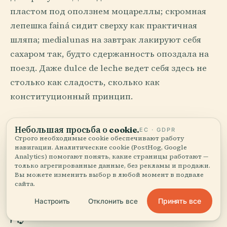
пластом под оползнем моцареллы; скромная
лепешка fainá сидит сверху как практичная
шляпа; medialunas на завтрак лакируют себя
сахаром так, будто сдержанность опоздала на
поезд. Даже dulce de leche ведет себя здесь не
столько как сладость, сколько как
конституционный принцип.
Страна - это стол, накрытый для чужих.
Небольшая просьба о cookie.
ЕС · GDPR
Аргентина накрывает его поздно, все добавляет
Строго необходимые cookie обеспечивают работу
навигации. Аналитические cookie (PostHog, Google
тарелки и слегка судит вас, если вы слишком
Analytics) помогают понять, какие страницы работают —
рано объявляете себя сытым.
только агрегированные данные, без рекламы и продажи.
Вы можете изменить выбор в любой момент в подвале
сайта.
Библиотеки для бессонных и
Принять все
Настроить
Отклонить все
дуэли