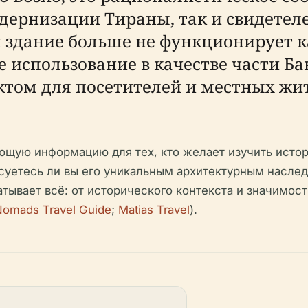
дернизации Тираны, так и свидетел
 здание больше не функционирует к
е использование в качестве части 
том для посетителей и местных жит
ющую информацию для тех, кто желает изучить исто
есуетесь ли вы его уникальным архитектурным насле
ватывает всё: от исторического контекста и значимо
omads Travel Guide
;
Matias Travel
).