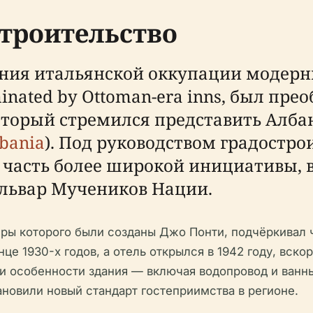
троительство
ения итальянской оккупации модерн
minated by Ottoman-era inns, был пре
оторый стремился представить Алба
lbania
). Под руководством градостро
к часть более широкой инициативы,
ульвар Мучеников Нации.
еры которого были созданы Джо Понти, подчёркивал
це 1930-х годов, а отель открылся в 1942 году, вско
ни особенности здания — включая водопровод и ванн
новили новый стандарт гостеприимства в регионе.