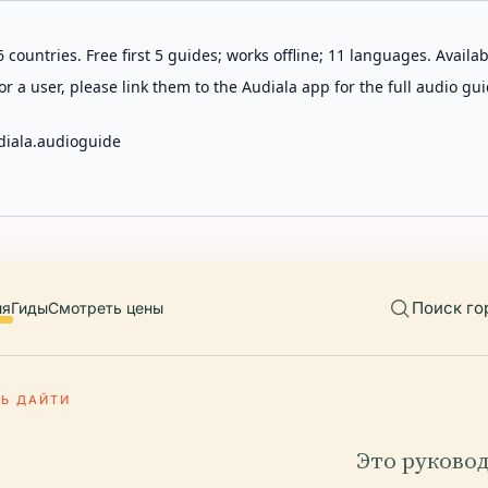
 countries. Free first 5 guides; works offline; 11 languages. Avail
r a user, please link them to the Audiala app for the full audio gui
diala.audioguide
Поиск го
ия
Гиды
Смотреть цены
ЛЬ ДАЙТИ
Это руково