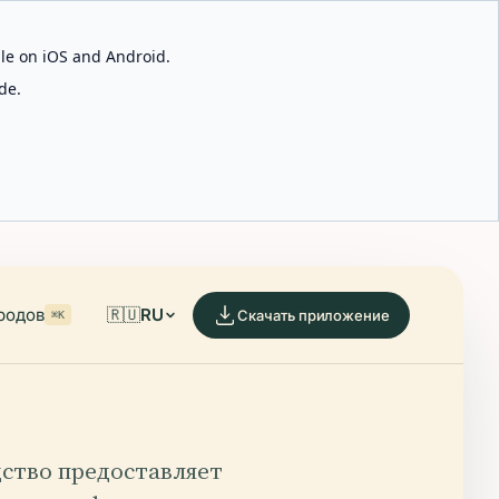
able on iOS and Android.
de.
родов
🇷🇺
RU
Скачать приложение
⌘K
дство предоставляет