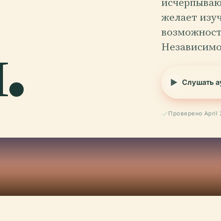
исчерпываю
желает изу
.
возможност
Независимо
Слушать а
Проверено April 