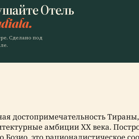
ушайте Отель
diala.
ере. Сделано под
ле.
ная достопримечательность Тираны,
итектурные амбиции XX века. Постр
о Бозио, это рационалистическое со