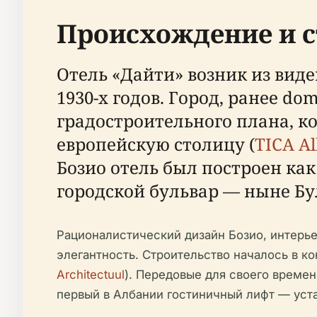
Происхождение и с
Отель «Дайти» возник из вид
1930-х годов. Город, ранее do
градостроительного плана, к
европейскую столицу (
TICA A
Бозио отель был построен ка
городской бульвар — ныне Б
Рационалистический дизайн Бозио, интерь
элегантность. Строительство началось в кон
Architectuul
). Передовые для своего време
первый в Албании гостиничный лифт — уста