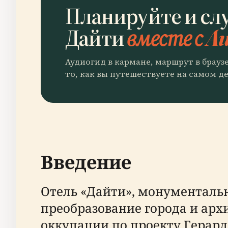
Планируйте и сл
Дайти
вместе с Au
Аудиогид в кармане, маршрут в брауз
то, как вы путешествуете на самом де
Введение
Отель «Дайти», монументаль
преобразование города и арх
оккупации по проекту Герард