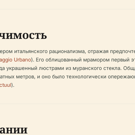
ачимость
ером итальянского рационализма, отражая предпочт
aggio Urbano
). Его облицованный мрамором первый э
гда украшенный люстрами из муранского стекла. Общ
ратных метров, и оно было технологически опережаю
ctuul
).
бании