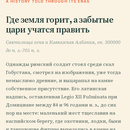
A HISTORY TOLD THROUGH ITS ERAS
Где земля горит, а забытые
цари учатся править
Святилища огня и Кавказская Албания, ок. 300000
до н. э.-705 н. э.
Однажды римский солдат стоял среди скал
Гобустана, смотрел на изображения, уже тогда
немыслимо древние, и выцарапал на камне
собственное присутствие. Его латинская
надпись, оставленная Legio XII Fulminata при
Домициане между 84 и 96 годами н. э., до сих
пор на месте: маленький жест тщеславия на
каспийском берегу, где охотники, лодки, быки
и танцующие фигуры вырезались в камне на