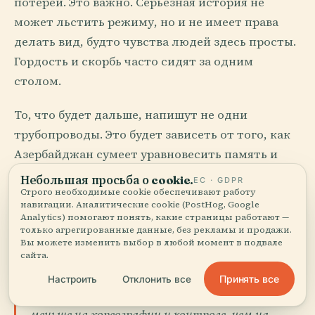
потерей. Это важно. Серьёзная история не
может льстить режиму, но и не имеет права
делать вид, будто чувства людей здесь просты.
Гордость и скорбь часто сидят за одним
столом.
То, что будет дальше, напишут не одни
трубопроводы. Это будет зависеть от того, как
Азербайджан сумеет уравновесить память и
власть и сможет ли позволить своим многим
Небольшая просьба о cookie.
ЕС · GDPR
наследиям сосуществовать, не принуждая одно
Строго необходимые cookie обеспечивают работу
навигации. Аналитические cookie (PostHog, Google
заглушать другие. В этом и заключается
Analytics) помогают понять, какие страницы работают —
только агрегированные данные, без рекламы и продажи.
настоящая драма.
Вы можете изменить выбор в любой момент в подвале
сайта.
Гейдар Алиев раньше многих понял, что
Принять все
Настроить
Отклонить все
постсоветская власть будет держаться не
меньше на хореографии и контроле, чем на