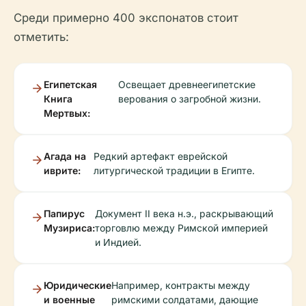
Среди примерно 400 экспонатов стоит
отметить:
Египетская
Освещает древнеегипетские
Книга
верования о загробной жизни.
Мертвых:
Агада на
Редкий артефакт еврейской
иврите:
литургической традиции в Египте.
Папирус
Документ II века н.э., раскрывающий
Музириса:
торговлю между Римской империей
и Индией.
Юридические
Например, контракты между
и военные
римскими солдатами, дающие