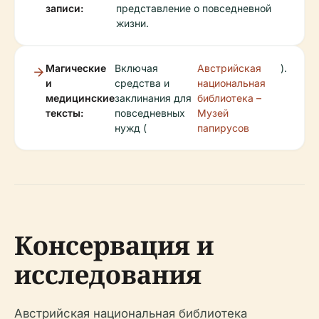
записи:
представление о повседневной
жизни.
Магические
Включая
Австрийская
).
и
средства и
национальная
медицинские
заклинания для
библиотека –
тексты:
повседневных
Музей
нужд (
папирусов
Консервация и
исследования
Австрийская национальная библиотека