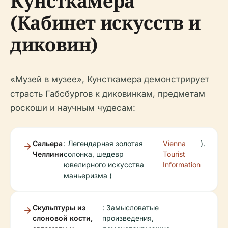
Кунсткамера
(Кабинет искусств и
диковин)
«Музей в музее», Кунсткамера демонстрирует
страсть Габсбургов к диковинкам, предметам
роскоши и научным чудесам:
Сальера
: Легендарная золотая
Vienna
).
Челлини
солонка, шедевр
Tourist
ювелирного искусства
Information
маньеризма (
Скульптуры из
: Замысловатые
слоновой кости,
произведения,