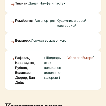
Тициан
:
Даная
,
Нимфа и пастух
.
Рембрандт
:
Автопортрет
,
Художник в своей
.
мастерской
Вермеер
:
Искусство живописи
.
Рафаэль,
: Шедевры
WanderInEurope
).
Караваджо,
этих
Рубенс,
великанов
Веласкес,
дополняют
Дюрер, Ван
галерею (
Дейк