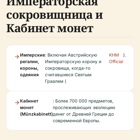
Императорская
сокровищница и
Кабинет монет
Имперские
: Включая Австрийскую
KHM
).
регалии,
Императорскую корону и
Official
короны,
сокровища, когда-то
одеяния
считавшиеся Святым
Граалем (
Кабинет
: Более 700 000 предметов,
монет
прослеживающих эволюцию
(Münzkabinett)
денег от Древней Греции до
современной Европы.