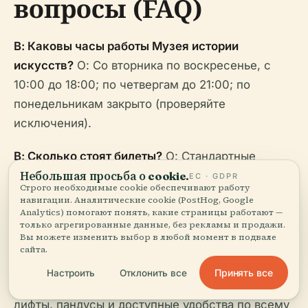
вопросы (FAQ)
В: Каковы часы работы Музея истории
искусств?
О: Со вторника по воскресенье, с
10:00 до 18:00; по четвергам до 21:00; по
понедельникам закрыто (проверяйте
исключения).
В: Сколько стоят билеты?
О: Стандартные
Небольшая просьба о cookie.
взрослые билеты стоят 21–23 евро; скидки для
ЕС · GDPR
Строго необходимые cookie обеспечивают работу
студентов/пенсионеров; для лиц до 19 лет
навигации. Аналитические cookie (PostHog, Google
Analytics) помогают понять, какие страницы работают —
бесплатно; доступны комбинированные билеты
только агрегированные данные, без рекламы и продажи.
и абонементы.
Вы можете изменить выбор в любой момент в подвале
сайта.
В: Доступен ли музей для людей с
Принять все
Настроить
Отклонить все
ограниченными возможностями?
О: Да, есть
лифты, пандусы и доступные удобства по всему