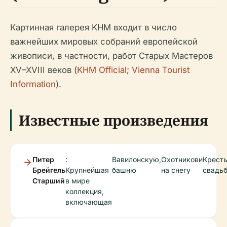
Картинная галерея KHM входит в число
важнейших мировых собраний европейской
живописи, в частности, работ Старых Мастеров
XV–XVIII веков (
KHM Official
;
Vienna Tourist
Information
).
Известные произведения
Питер
:
Вавилонскую
,
Охотников
и
Крест
Брейгель
Крупнейшая
башню
на снегу
свадь
Старший
в мире
коллекция,
включающая