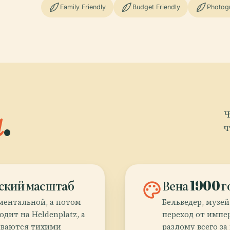
Family Friendly
Budget Friendly
Photog
а
.
Ч
ч
еский масштаб
palette
Вена 1900 г
ментальной, а потом
Бельведер, музе
дит на Heldenplatz, а
переход от импе
иваются тихими
разлому всего з