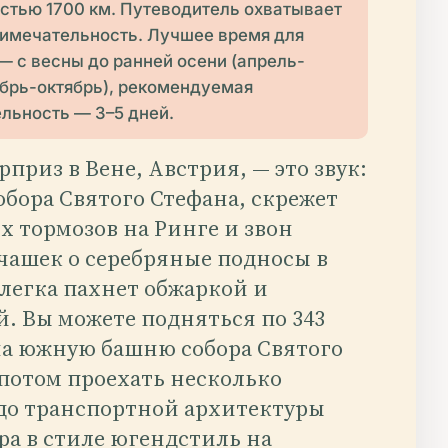
стью 1700 км. Путеводитель охватывает
римечательность. Лучшее время для
— с весны до ранней осени (апрель-
ябрь-октябрь), рекомендуемая
льность — 3–5 дней.
приз в Вене, Австрия, — это звук:
обора Святого Стефана, скрежет
 тормозов на Ринге и звон
чашек о серебряные подносы в
 слегка пахнет обжаркой и
. Вы можете подняться по 343
на южную башню собора Святого
 потом проехать несколько
до транспортной архитектуры
ра в стиле югендстиль на