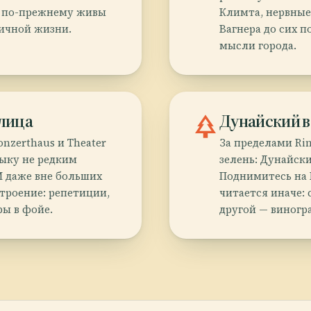
ь по-прежнему живы
Климта, нервные
личной жизни.
Вагнера до сих 
мысли города.
лица
park
Дунайский в
onzerthaus и Theater
За пределами Rin
зыку не редким
зелень: Дунайск
И даже вне больших
Поднимитесь на 
строение: репетиции,
читается иначе:
ры в фойе.
другой — виногр