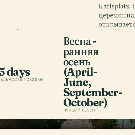
а
.
Karlsplatz
церемониа
открываетс
внутренние
Весна -
одной-еди
ранняя
осень
Слушать а
5 days
(April-
min
June,
ЕЛЬНОСТЬ ПОЕЗДКИ
September-
October)
ЛУЧШИЙ СЕЗОН