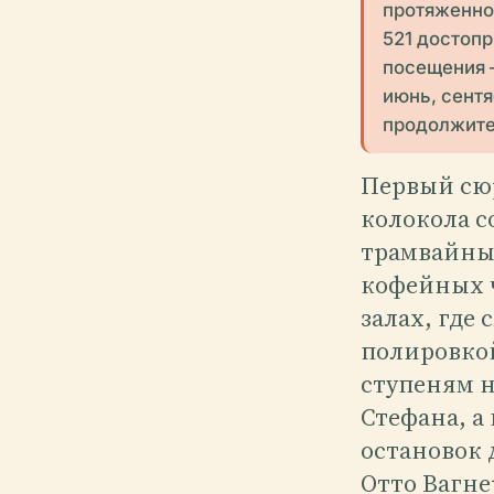
протяженно
521 достоп
посещения 
июнь, сент
продолжите
Первый сюр
колокола с
трамвайных
кофейных 
залах, где
полировкой
ступеням 
Стефана, а
остановок 
Отто Вагне