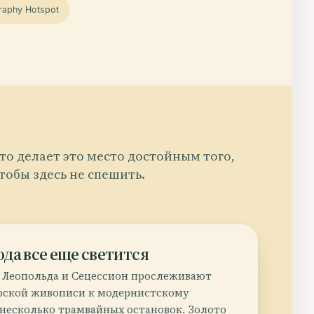
raphy Hotspot
то делает это место достойным того,
тобы здесь не спешить.
ода все еще светится
й Леопольда и Сецессион прослеживают
рской живописи к модернистскому
а несколько трамвайных остановок. Золото