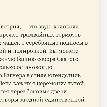
встрия, — это звук: колокола
скрежет трамвайных тормозов
х чашек о серебряные подносы в
кой и полировкой. Вы можете
южную башню собора Святого
олько остановок до
 Вагнера в стиле югендстиль
д Вена кажется церемониальной,
тся через боковые двери,
говоры за одной-единственной