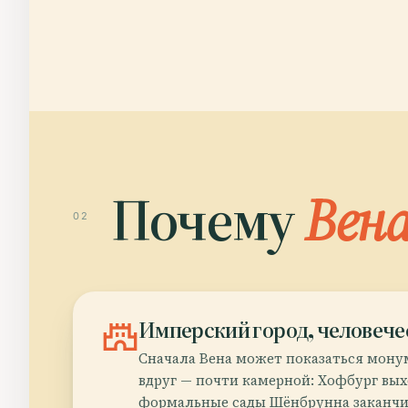
Почему
Вен
02
castle
Имперский город, человеч
Сначала Вена может показаться мону
вдруг — почти камерной: Хофбург выхо
формальные сады Шёнбрунна заканч