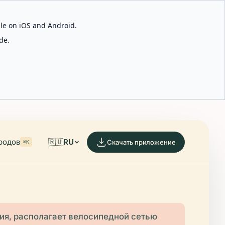
able on iOS and Android.
de.
родов
🇷🇺
RU
Скачать приложение
⌘K
рия, располагает велосипедной сетью