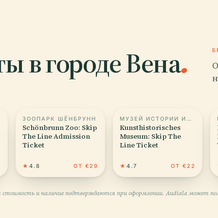
ы в городе Вена
.
Б
О
н
ЗООПАРК ШЁНБРУНН
МУЗЕЙ ИСТОРИИ ИСКУССТВ
Schönbrunn Zoo: Skip
Kunsthistorisches
The Line Admission
Museum: Skip The
Ticket
Line Ticket
2
★
4.8
ОТ €29
★
4.7
ОТ €22
 стоимость и наличие подтверждаются при оформлении. Audiala может пол