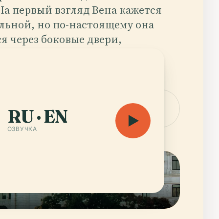
. На первый взгляд Вена кажется
льной, но по-настоящему она
я через боковые двери,
 дворы и долгие разговоры за
нственной меланжью.
удиогид — 73 h 32
Открыть
RU · EN
карту
ОЗВУЧКА