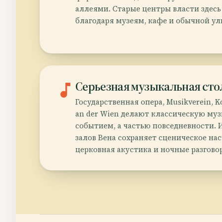
аллеями. Старые центры власти здес
благодаря музеям, кафе и обычной у
music_note
Серьезная музыкальная сто
Государственная опера, Musikverein, K
an der Wien делают классическую му
событием, а частью повседневности. 
залов Вена сохраняет сценическое на
церковная акустика и ночные разгово