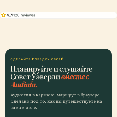
star
4.7
(120 reviews)
СДЕЛАЙТЕ ПОЕЗДКУ СВОЕЙ
Планируйте и слушайте
Совет Уэверли
вместе с
Audiala.
Аудиогид в кармане, маршрут в браузере.
Сделано под то, как вы путешествуете на
самом деле.