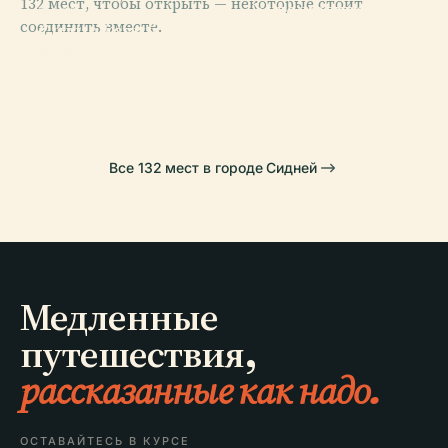
132 мест, чтобы открыть — некоторые стоит
Художественная
PLACE
соединить вместе.
Сиднейский
Галерея Нового
PLACE
Австралийский
Оперный Театр
Южного Уэльса
PLACE
Дарлинг
Музей
Все 132 мест в городе Сидней
Медленные
путешествия,
рассказанные как надо.
ОСТАВАЙТЕСЬ В КУРСЕ