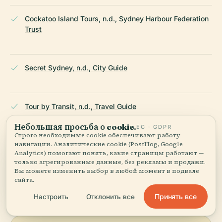
Cockatoo Island Tours, n.d., Sydney Harbour Federation
Trust
Secret Sydney, n.d., City Guide
Tour by Transit, n.d., Travel Guide
Небольшая просьба о cookie.
ЕС · GDPR
Строго необходимые cookie обеспечивают работу
навигации. Аналитические cookie (PostHog, Google
Wikipedia — Остров Какаду (Новый Южный Уэльс)
Analytics) помогают понять, какие страницы работают —
только агрегированные данные, без рекламы и продажи.
Вы можете изменить выбор в любой момент в подвале
ПОСЛЕДНЯЯ ПРОВЕРКА:
APRIL 2026
сайта.
Основано на Wikidata, Википедии и официальных
Принять все
Настроить
Отклонить все
источниках · проверено ·
Как мы создаём наши гиды →