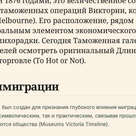
и 1876 годами, это величественное 
аможенных операций Виктории, кон
Melbourne). Его расположение, рядо
тральным элементом экономического
лихорадки. Сегодня Таможенная гале
елей осмотреть оригинальный Длинн
рговле (To Hot or Not).
ммиграции
 был создан для признания глубокого влияния мигра
к символическим, так и практическим, связывая про
ются общества (Museums Victoria Timeline).