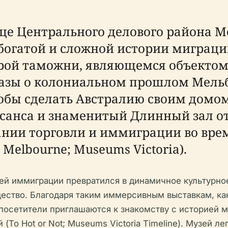
це Центрального делового района 
огатой и сложной истории миграции
рой таможни, являющемся объектом 
казы о колониальном прошлом Мель
чтобы сделать Австралию своим домо
ссанса и знаменитый Длинный зал о
ании торговли и иммиграции во врем
Melbourne; Museums Victoria).
узей иммиграции превратился в динамичное культурн
ество. Благодаря таким иммерсивным выставкам, как
посетители приглашаются к знакомству с историей 
o Hot or Not; Museums Victoria Timeline). Музей л