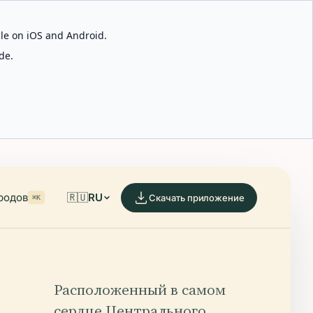
able on iOS and Android.
de.
родов
🇷🇺
RU
Скачать приложение
⌘K
Расположенный в самом
сердце Центрального