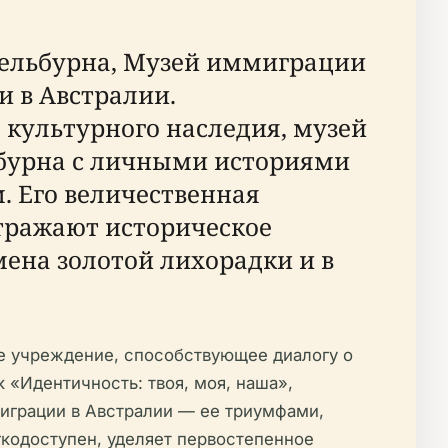
Мельбурна, Музей иммиграции
 в Австралии.
культурного наследия, музей
бурна с личными историями
м. Его величественная
тражают историческое
ена золотой лихорадки и в
ое учреждение, способствующее диалогу о
 «Идентичность: твоя, моя, наша»,
миграции в Австралии — ее триумфами,
егкодоступен, уделяет первостепенное