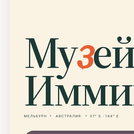
Му
з
е
Имми
МЕЛЬБУРН
АВСТРАЛИЯ
37° S · 144° E