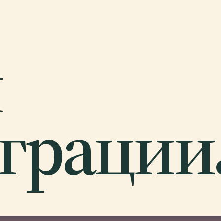
й
грации