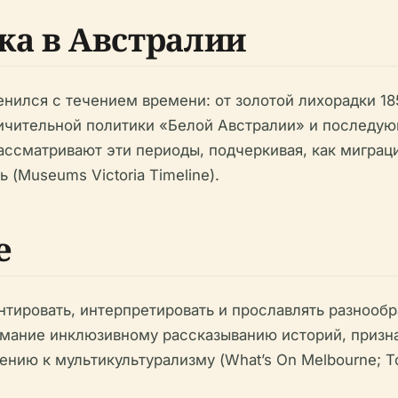
ка в Австралии
нился с течением времени: от золотой лихорадки 185
ничительной политики «Белой Австралии» и последую
рассматривают эти периоды, подчеркивая, как мигра
(Museums Victoria Timeline).
е
нтировать, интерпретировать и прославлять разнообр
имание инклюзивному рассказыванию историй, приз
нию к мультикультурализму (What’s On Melbourne; To 