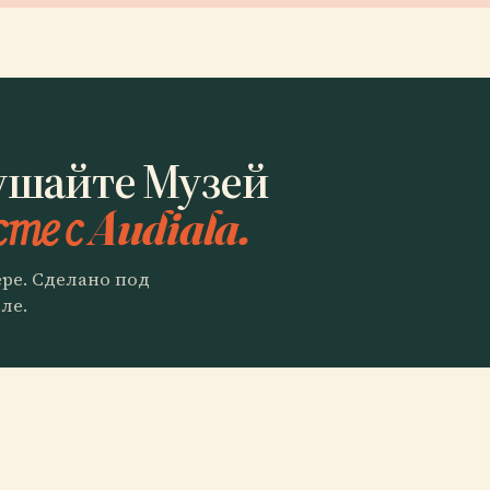
ушайте Музей
те с Audiala.
ере. Сделано под
ле.