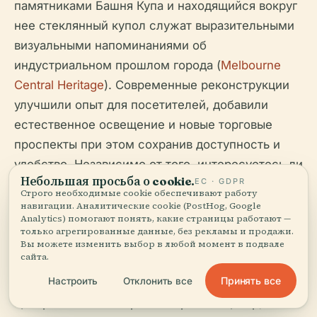
памятниками Башня Купа и находящийся вокруг
нее стеклянный купол служат выразительными
визуальными напоминаниями об
индустриальном прошлом города (
Melbourne
Central Heritage
). Современные реконструкции
улучшили опыт для посетителей, добавили
естественное освещение и новые торговые
проспекты при этом сохранив доступность и
удобство. Независимо от того, интересуетесь ли
Небольшая просьба о cookie.
ЕС · GDPR
вы шопингом, обедом или исследованием
Строго необходимые cookie обеспечивают работу
исторических мест, Мельбурн Централ
навигации. Аналитические cookie (PostHog, Google
Analytics) помогают понять, какие страницы работают —
предлагает что-то для каждого. С легкой
только агрегированные данные, без рекламы и продажи.
доступностью через общественный транспорт,
Вы можете изменить выбор в любой момент в подвале
сайта.
разнообразием достопримечательностей и
Принять все
Настроить
Отклонить все
обязательством к устойчивости, Мельбурн
Централ — это не просто торговый центр, а