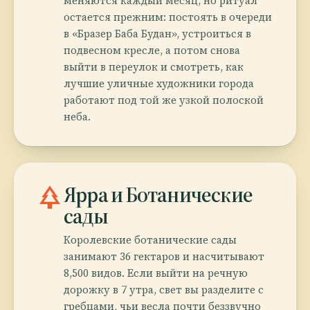
меняются каждый месяц, но ритуал
остается прежним: постоять в очереди
в «Бразер Баба Будан», устроиться в
подвесном кресле, а потом снова
выйти в переулок и смотреть, как
лучшие уличные художники города
работают под той же узкой полоской
неба.
park
Ярра и Ботанические
сады
Королевские ботанические сады
занимают 36 гектаров и насчитывают
8,500 видов. Если выйти на речную
дорожку в 7 утра, свет вы разделите с
гребцами, чьи весла почти беззвучно