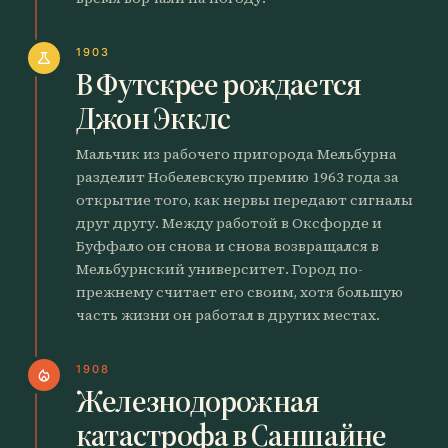
1903
science
В Футскрее рождается
Джон Экклс
Мальчик из рабочего пригорода Мельбурна
разделит Нобелевскую премию 1963 года за
открытие того, как нервы передают сигналы
друг другу. Между работой в Оксфорде и
Буффало он снова и снова возвращался в
Мельбурнский университет. Город по-
прежнему считает его своим, хотя большую
часть жизни он работал в других местах.
1908
local_fire_department
Железнодорожная
катастрофа в Саншайне