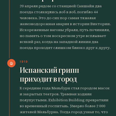
20 апреля рядом со станцией Саншайн два
поезда столкнулись лоб в лоб, погибло 44
человека. Это до сих пор самая тяжелая
железнодорожная авария в истории Виктории.
Искореженные вагоны убрали, путь починили,
но память о том воскресном утре всплывает
всякий раз, когда на западной линии два
поезда проходят слишком близко друг к другу.
1919
local_fire_department
Испанский грипп
приходит в город
К середине года Мельбурн стал городом масок
и закрытых театров. Трамваи ходили
полупустыми. Exhibition Building превратили
во временный госпиталь. Умерло более 2 000
жителей Мельбурна. Тогда город узнал то, что