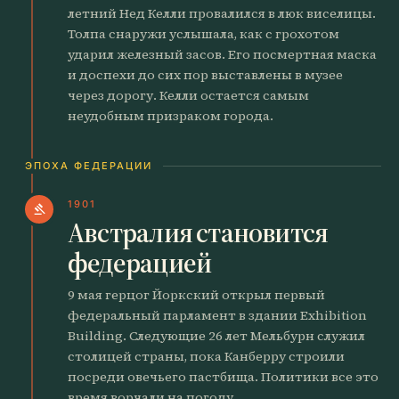
летний Нед Келли провалился в люк виселицы.
Толпа снаружи услышала, как с грохотом
ударил железный засов. Его посмертная маска
и доспехи до сих пор выставлены в музее
через дорогу. Келли остается самым
неудобным призраком города.
ЭПОХА ФЕДЕРАЦИИ
1901
gavel
Австралия становится
федерацией
9 мая герцог Йоркский открыл первый
федеральный парламент в здании Exhibition
Building. Следующие 26 лет Мельбурн служил
столицей страны, пока Канберру строили
посреди овечьего пастбища. Политики все это
время ворчали на погоду.