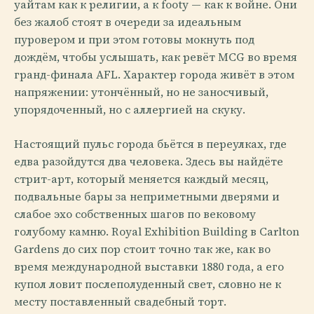
уайтам как к религии, а к footy — как к войне. Они
без жалоб стоят в очереди за идеальным
пуровером и при этом готовы мокнуть под
дождём, чтобы услышать, как ревёт MCG во время
гранд-финала AFL. Характер города живёт в этом
напряжении: утончённый, но не заносчивый,
упорядоченный, но с аллергией на скуку.
Настоящий пульс города бьётся в переулках, где
едва разойдутся два человека. Здесь вы найдёте
стрит-арт, который меняется каждый месяц,
подвальные бары за неприметными дверями и
слабое эхо собственных шагов по вековому
голубому камню. Royal Exhibition Building в Carlton
Gardens до сих пор стоит точно так же, как во
время международной выставки 1880 года, а его
купол ловит послеполуденный свет, словно не к
месту поставленный свадебный торт.