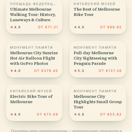
ПЛОЩАДЬ ФЕДЕРАЦИИ
КИТАЙСКИЙ МУЗЕЙ
Ultimate Melbourne
The Best of Melbourne
Walking Tour: History,
Bike Tour
Laneways & Culture
★
4.9
ОТ €71.31
★
4.9
ОТ €66.95
МОНУМЕНТ ПАМЯТИ
МОНУМЕНТ ПАМЯТИ
Melbourne City Sunrise
Full-day Melbourne
Hot Air Balloon Flight
City Sightseeing with
with GoPro Photos
Penguin Parade
★
4.9
ОТ €379.45
★
5.0
ОТ €137.36
КИТАЙСКИЙ МУЗЕЙ
МОНУМЕНТ ПАМЯТИ
Electric Bike Tour of
Melbourne City
Melbourne
Highlights Small Group
Tour
★
4.9
ОТ €73.09
★
4.8
ОТ €55.82
Указанные цены ориентировочны — окончательная стоимость и