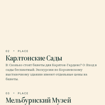
Виктории
Старейший и самый посещаемый
художественный музей Австралии, вход в
который бесплатен с 1861 года — однако
большинство туристов видят только
платные выставки и упускают всё остальное.
02
PLACE
Карлтонские Сады
В: Сколько стоят билеты для Карлтон-Гарденс? О: Вход в
сады бесплатный. Экскурсии по Королевскому
выставочному зданию имеют отдельные цены на
билеты.
03
PLACE
Мельбурнский Музей