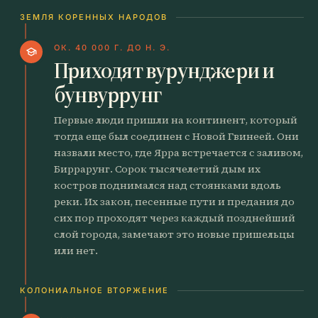
ЗЕМЛЯ КОРЕННЫХ НАРОДОВ
ОК. 40 000 Г. ДО Н. Э.
school
Приходят вурунджери и
бунвуррунг
Первые люди пришли на континент, который
тогда еще был соединен с Новой Гвинеей. Они
назвали место, где Ярра встречается с заливом,
Биррарунг. Сорок тысячелетий дым их
костров поднимался над стоянками вдоль
реки. Их закон, песенные пути и предания до
сих пор проходят через каждый позднейший
слой города, замечают это новые пришельцы
или нет.
КОЛОНИАЛЬНОЕ ВТОРЖЕНИЕ