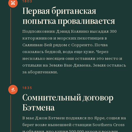
1803
swords
Первая британская
попытка проваливается
Подполковник Дэвид Коллинз высадил 300
каторжников и морских пехотинцев в
Салливан-Бей рядом с Сорренто. Почва
оказалась бедной, вода еще хуже. Через
несколько месяцев они оставили это место и
отплыли на Землю Ван-Димена. Земля осталась
за аборигенами.
1835
gavel
Сомнительный договор
Бэтмена
В мае Джон Бэтмен поднялся по Ярре, сошел на
берег возле нынешней станции Southern Cross
и объявил, что купил 500 000 акров у восьми