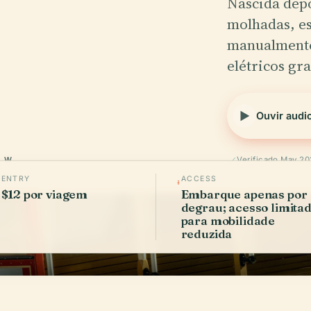
Nascida dep
molhadas, es
manualmente 
elétricos gr
Ouvir audi
° W
Verificado May 2
ENTRY
ACCESS
$12 por viagem
Embarque apenas por
degrau; acesso limita
para mobilidade
reduzida