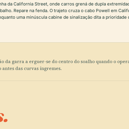
linha da California Street, onde carros grená de dupla extremid
balho. Repare na fenda. O trajeto cruza o cabo Powell em Calif
nquanto uma minúscula cabine de sinalização dita a prioridade
ão da garra a erguer-se do centro do soalho quando o ope
so antes das curvas íngremes.
.