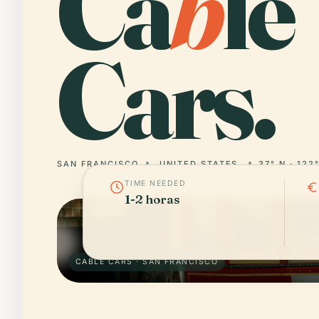
Ca
b
le
Cars.
SAN FRANCISCO
UNITED STATES
37° N · 122
TIME NEEDED
1-2 horas
CABLE CARS · SAN FRANCISCO