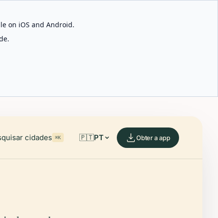
able on iOS and Android.
de.
quisar cidades
🇵🇹
PT
Obter a app
⌘K