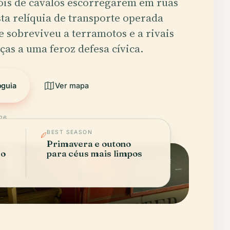
ois de cavalos escorregarem em ruas
ta relíquia de transporte operada
sobreviveu a terramotos e a rivais
aças a uma feroz defesa cívica.
oguia
Ver mapa
026
BEST SEASON
Primavera e outono
do
para céus mais limpos