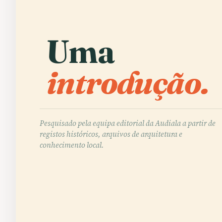
Uma
introdução.
Pesquisado pela equipa editorial da Audiala a partir de
registos históricos, arquivos de arquitetura e
conhecimento local.