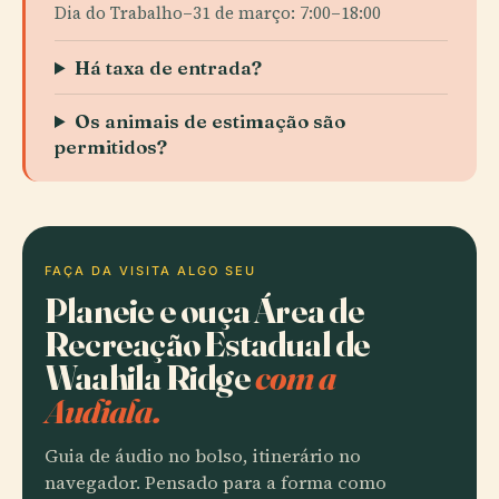
Dia do Trabalho–31 de março: 7:00–18:00
Há taxa de entrada?
Os animais de estimação são
permitidos?
FAÇA DA VISITA ALGO SEU
Planeie e ouça Área de
Recreação Estadual de
Waahila Ridge
com a
Audiala.
Guia de áudio no bolso, itinerário no
navegador. Pensado para a forma como