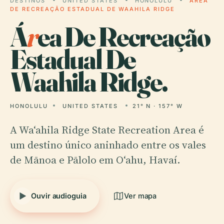
DESTINOS
UNITED STATES
HONOLULU
ÁREA
DE RECREAÇÃO ESTADUAL DE WAAHILA RIDGE
Á
r
ea De Recreação
Estadual De
Waahila Ridge.
HONOLULU
UNITED STATES
21° N · 157° W
A Waʻahila Ridge State Recreation Area é
um destino único aninhado entre os vales
de Mānoa e Pālolo em Oʻahu, Havaí.
Ouvir audioguia
Ver mapa