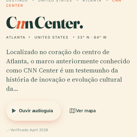
DESTINOS
UNITED STATES
ATLANTA
CNN
CENTER
C
n
n Center.
ATLANTA
UNITED STATES
33° N · 84° W
Localizado no coração do centro de
Atlanta, o marco anteriormente conhecido
como CNN Center é um testemunho da
história de inovação e evolução cultural
da…
Ouvir audioguia
Ver mapa
Verificado April 2026