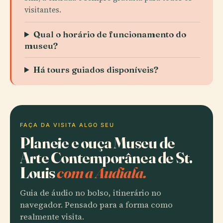
visitantes.
Qual o horário de funcionamento do
museu?
Há tours guiados disponíveis?
FAÇA DA VISITA ALGO SEU
Planeie e ouça Museu de
Arte Contemporânea de St.
Louis
com a Audiala.
Guia de áudio no bolso, itinerário no
navegador. Pensado para a forma como
realmente visita.