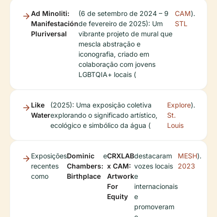
Ad Minoliti:
(6 de setembro de 2024 – 9
CAM
).
Manifestación
de fevereiro de 2025): Um
STL
Pluriversal
vibrante projeto de mural que
mescla abstração e
iconografia, criado em
colaboração com jovens
LGBTQIA+ locais (
Like
(2025): Uma exposição coletiva
Explore
).
Water
explorando o significado artístico,
St.
ecológico e simbólico da água (
Louis
Exposições
Dominic
e
CRXLAB
destacaram
MESH
).
recentes
Chambers:
x CAM:
vozes locais
2023
como
Birthplace
Artwork
e
For
internacionais
Equity
e
promoveram
o