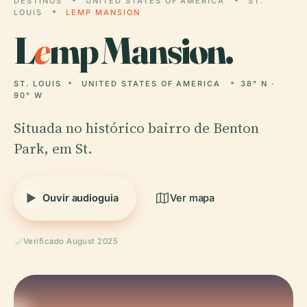
DESTINOS
UNITED STATES OF AMERICA
ST.
LOUIS
LEMP MANSION
L
e
mp Mansion.
ST. LOUIS
UNITED STATES OF AMERICA
38° N ·
90° W
Situada no histórico bairro de Benton
Park, em St.
Ouvir audioguia
Ver mapa
Verificado August 2025