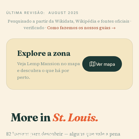
ÚLTIMA REVISÃO:
AUGUST 2025
Pesquisado a partir da Wikidata, Wikipédia e fontes oficiais ·
verificado ·
Como fazemos os nossos guias →
Explore a zona
Veja Lemp Mansion no mapa
Ver mapa
e descubra o que há por
perto.
More in
St. Louis.
PLACE
PLACE
PLACE
82 lugares para descobrir — alguns que vale a pena
Sítio Histórico
Jefferson
Jardim
PLACE