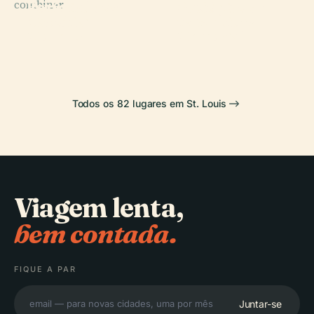
combinar.
Estadual dos
National
Botânico de
Zoológico de
Cahokia
Expansion
Missouri
Saint Louis
Mounds
Memorial
Todos os 82 lugares em St. Louis
Viagem lenta,
bem contada.
FIQUE A PAR
Juntar-se