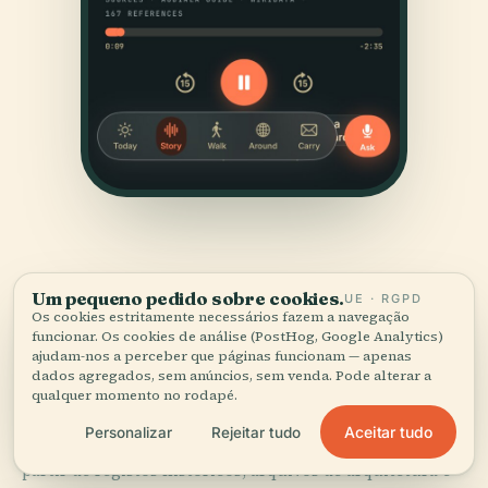
Um pequeno pedido sobre cookies.
UE · RGPD
Os cookies estritamente necessários fazem a navegação
funcionar. Os cookies de análise (PostHog, Google Analytics)
FONTES
ajudam-nos a perceber que páginas funcionam — apenas
dados agregados, sem anúncios, sem venda. Pode alterar a
Verificado,
e mostrado.
qualquer momento no rodapé.
Aceitar tudo
Personalizar
Rejeitar tudo
Pesquisado e escrito pela equipa editorial da Audiala a
partir de registos históricos, arquivos de arquitetura e