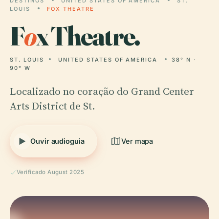
DESTINOS
UNITED STATES OF AMERICA
ST.
LOUIS
FOX THEATRE
F
o
x Theatre.
ST. LOUIS
UNITED STATES OF AMERICA
38° N ·
90° W
Localizado no coração do Grand Center
Arts District de St.
Ouvir audioguia
Ver mapa
Verificado August 2025