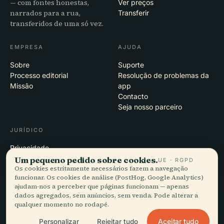
— com fontes honestas,
Ver preços
narrados para a rua,
Transferir
transferidos de uma só vez.
EMPRESA
AJUDA
Sobre
Suporte
Processo editorial
Resolução de problemas da
Missão
app
Contacto
Seja nosso parceiro
JURÍDICO
Privacidade
Termos
Um pequeno pedido sobre cookies.
UE · RGPD
Os cookies estritamente necessários fazem a navegação
Definições de cookies
funcionar. Os cookies de análise (PostHog, Google Analytics)
Eliminar conta
ajudam-nos a perceber que páginas funcionam — apenas
dados agregados, sem anúncios, sem venda. Pode alterar a
qualquer momento no rodapé.
© 2026 Audiala · Feito em Morges, Suíça, na estrada e nas nuvens
Aceitar tudo
Personalizar
Rejeitar tudo