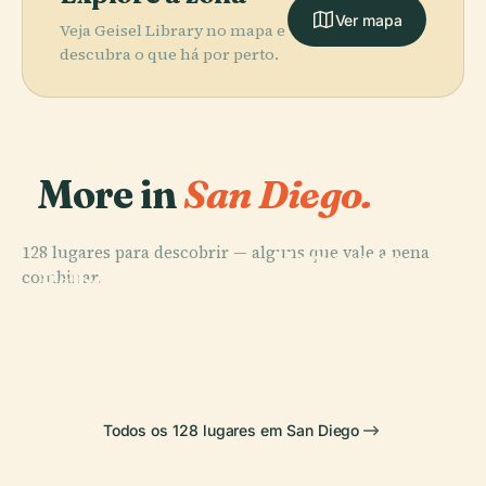
Ver mapa
Veja Geisel Library no mapa e
descubra o que há por perto.
More in
San Diego.
PLACE
128 lugares para descobrir — alguns que vale a pena
Monumento
PLACE
combinar.
Balboa Park
Nacional
PLACE
PLACE
San Diego
San Diego Air &
(San Diego)
Cabrillo
Museum Of Art
Space Museum
Todos os 128 lugares em San Diego