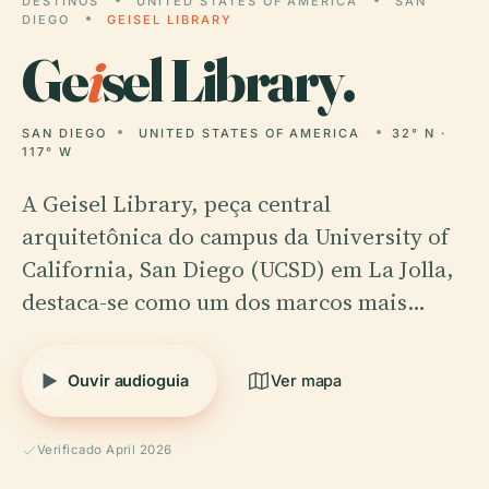
DESTINOS
UNITED STATES OF AMERICA
SAN
DIEGO
GEISEL LIBRARY
Ge
i
sel Library.
SAN DIEGO
UNITED STATES OF AMERICA
32° N ·
117° W
A Geisel Library, peça central
arquitetônica do campus da University of
California, San Diego (UCSD) em La Jolla,
destaca-se como um dos marcos mais…
Ouvir audioguia
Ver mapa
Verificado April 2026