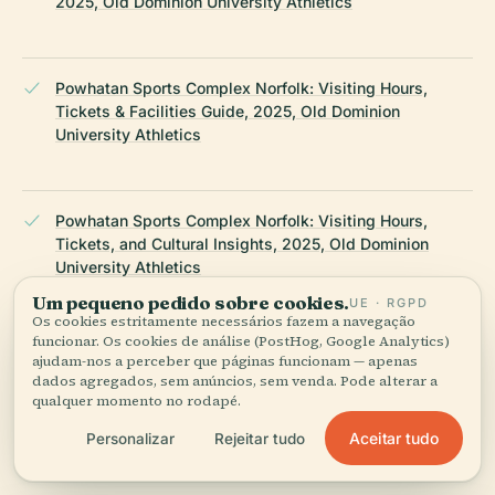
2025, Old Dominion University Athletics
Powhatan Sports Complex Norfolk: Visiting Hours,
Tickets & Facilities Guide, 2025, Old Dominion
University Athletics
Powhatan Sports Complex Norfolk: Visiting Hours,
Tickets, and Cultural Insights, 2025, Old Dominion
University Athletics
Um pequeno pedido sobre cookies.
UE · RGPD
Os cookies estritamente necessários fazem a navegação
funcionar. Os cookies de análise (PostHog, Google Analytics)
The Legacy of Powhatan Indians: Rediscovering
ajudam-nos a perceber que páginas funcionam — apenas
Indigenous Heritage, 2025, Native Tribe Info
dados agregados, sem anúncios, sem venda. Pode alterar a
qualquer momento no rodapé.
Aceitar tudo
Personalizar
Rejeitar tudo
Visit Norfolk, 2025, Norfolk Tourism