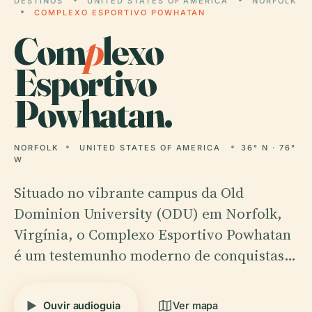
DESTINOS
UNITED STATES OF AMERICA
NORFOLK
COMPLEXO ESPORTIVO POWHATAN
Com
p
lexo
Esportivo
Powhatan.
NORFOLK
UNITED STATES OF AMERICA
36° N · 76°
W
Situado no vibrante campus da Old
Dominion University (ODU) em Norfolk,
Virgínia, o Complexo Esportivo Powhatan
é um testemunho moderno de conquistas…
Ouvir audioguia
Ver mapa