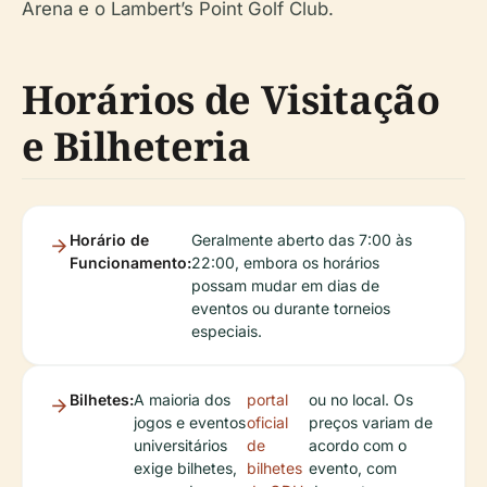
Arena e o Lambert’s Point Golf Club.
Horários de Visitação
e Bilheteria
Horário de
Geralmente aberto das 7:00 às
Funcionamento:
22:00, embora os horários
possam mudar em dias de
eventos ou durante torneios
especiais.
Bilhetes:
A maioria dos
portal
ou no local. Os
jogos e eventos
oficial
preços variam de
universitários
de
acordo com o
exige bilhetes,
bilhetes
evento, com