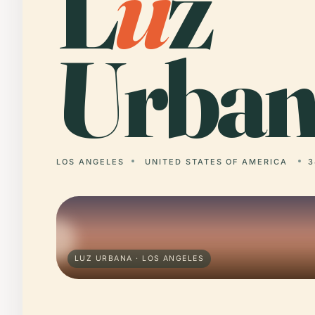
L
u
z
Urban
LOS ANGELES
UNITED STATES OF AMERICA
3
LUZ URBANA · LOS ANGELES