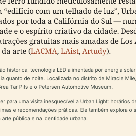
 de ferro fundido meticulosamente rest
 “edifício com um telhado de luz”, Urb
ados por toda a Califórnia do Sul — n
dade e o espírito criativo da cidade. D
atrações gratuitas mais amadas de Los 
 da arte (
LACMA
,
LAist
,
Artudy
).
o histórica, tecnologia LED alimentada por energia solar
ia quanto de noite. Localizada no distrito de Miracle Mile
rea Tar Pits e o Petersen Automotive Museum.
 para uma visita inesquecível a Urban Light: horários de v
ximas e recomendações práticas. Ele também explora o si
 arte pública e na identidade urbana.