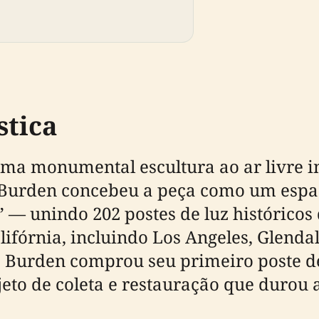
stica
uma monumental escultura ao ar livre i
 Burden concebeu a peça como um espa
” — unindo 202 postes de luz históricos
alifórnia, incluindo Los Angeles, Glend
o Burden comprou seu primeiro poste de
to de coleta e restauração que durou 