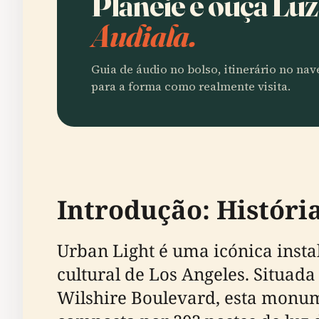
Planeie e ouça Lu
Audiala.
Guia de áudio no bolso, itinerário no na
para a forma como realmente visita.
Introdução: História
Urban Light é uma icónica inst
cultural de Los Angeles. Situa
Wilshire Boulevard, esta monum