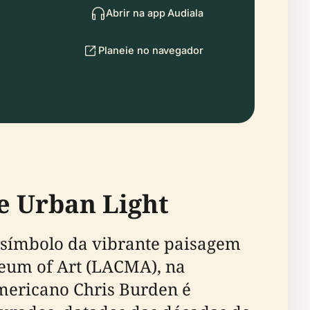
Abrir na app Audiala
Planeie no navegador
de Urban Light
m símbolo da vibrante paisagem
seum of Art (LACMA), na
mericano Chris Burden é