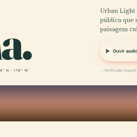
Urban Light 
a.
pública que 
paisagem cul
Ouvir audi
4° N · 118° W
Verificado Augus