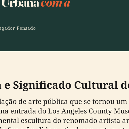
z Urbana
com a
vegador. Pensado
 e Significado Cultural 
alação de arte pública que se tornou u
da na entrada do Los Angeles County Mu
ental escultura do renomado artista a