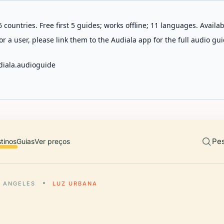
 countries. Free first 5 guides; works offline; 11 languages. Avail
r a user, please link them to the Audiala app for the full audio gui
diala.audioguide
Pes
tinos
Guias
Ver preços
S ANGELES
LUZ URBANA