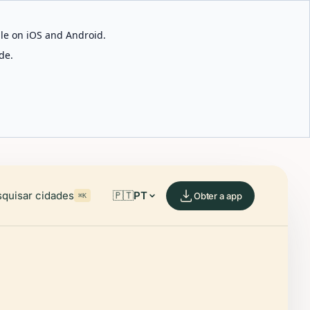
able on iOS and Android.
de.
quisar cidades
🇵🇹
PT
Obter a app
⌘K