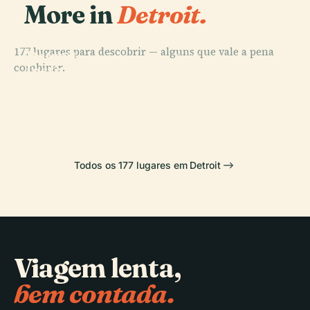
More in
Detroit.
PLACE
177 lugares para descobrir — alguns que vale a pena
Detroit
PLACE
combinar.
Templo
Institute Of
PLACE
PLACE
Parque Belle
Maçônico de
Arts
Comerica Park
Isle
Detroit
Todos os 177 lugares em Detroit
Viagem lenta,
bem contada.