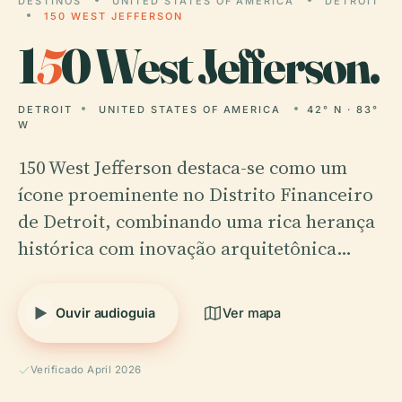
DESTINOS
UNITED STATES OF AMERICA
DETROIT
150 WEST JEFFERSON
1
5
0 West Jefferson.
DETROIT
UNITED STATES OF AMERICA
42° N · 83°
W
150 West Jefferson destaca-se como um
ícone proeminente no Distrito Financeiro
de Detroit, combinando uma rica herança
histórica com inovação arquitetônica…
Ouvir audioguia
Ver mapa
Verificado April 2026