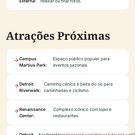
Externa:
relaxar ou tirar fotos.
Atrações Próximas
Campus
Espaço público popular para
Martius Park:
eventos sazonais.
Detroit
Caminho cênico à beira do rio para
Riverwalk:
caminhadas e ciclismo.
Renaissance
Complexo icônico com lojas e
Center:
restaurantes.
Detroit
Facilmente
lonelyplanet.com
;
thecrazytourist.com