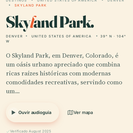
DESTINOS
UNITED STATES OF AMERICA
DENVER
SKYLAND PARK
Sky
l
and Park.
DENVER
UNITED STATES OF AMERICA
39° N · 104°
W
O Skyland Park, em Denver, Colorado, é
um oásis urbano apreciado que combina
ricas raízes históricas com modernas
comodidades recreativas, servindo como
um…
Ouvir audioguia
Ver mapa
Verificado August 2025