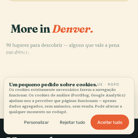
More in
Denver.
90 lugares para descobrir — alguns que vale a pena
PLACE
PLACE
combinar.
Jardins
Zoológico de
PLACE
PLACE
Botânicos de
Denver Art
Coors Field
Denver
Denver
Museum
Um pequeno pedido sobre cookies.
UE · RGPD
Os cookies estritamente necessários fazem a navegação
funcionar. Os cookies de análise (PostHog, Google Analytics)
Todos os 90 lugares em Denver
ajudam-nos a perceber que páginas funcionam — apenas
dados agregados, sem anúncios, sem venda. Pode alterar a
qualquer momento no rodapé.
Aceitar tudo
Personalizar
Rejeitar tudo