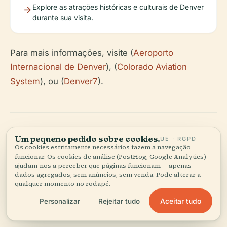
Explore as atrações históricas e culturais de Denver
durante sua visita.
Para mais informações, visite (
Aeroporto
Internacional de Denver
), (
Colorado Aviation
System
), ou (
Denver7
).
Um pequeno pedido sobre cookies.
UE · RGPD
Os cookies estritamente necessários fazem a navegação
funcionar. Os cookies de análise (PostHog, Google Analytics)
ajudam-nos a perceber que páginas funcionam — apenas
Ouça a história completa no app
dados agregados, sem anúncios, sem venda. Pode alterar a
qualquer momento no rodapé.
Aceitar tudo
Personalizar
Rejeitar tudo