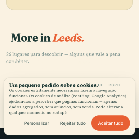
More in
Leeds.
26 lugares para descobrir — alguns que vale a pena
PLACE
PLACE
combinar.
Catedral de
Harewood
PLACE
PLACE
Galeria de Arte
Museu da
Leeds
House
de Leeds
Cidade de Leeds
Um pequeno pedido sobre cookies.
UE · RGPD
Os cookies estritamente necessários fazem a navegação
funcionar. Os cookies de análise (PostHog, Google Analytics)
ajudam-nos a perceber que páginas funcionam — apenas
Todos os 26 lugares em Leeds
dados agregados, sem anúncios, sem venda. Pode alterar a
qualquer momento no rodapé.
Aceitar tudo
Personalizar
Rejeitar tudo