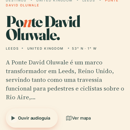
DESTINOS
UNITED KINGDOM
LEEDS
PONTE
DAVID OLUWALE
Po
n
te David
Oluwale.
LEEDS
UNITED KINGDOM
53° N · 1° W
A Ponte David Oluwale é um marco
transformador em Leeds, Reino Unido,
servindo tanto como uma travessia
funcional para pedestres e ciclistas sobre o
Rio Aire,…
Ouvir audioguia
Ver mapa