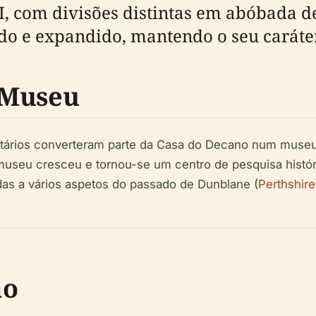
I, com divisões distintas em abóbada de
ado e expandido, mantendo o seu caráter
 Museu
nitários converteram parte da Casa do Decano num museu
seu cresceu e tornou-se um centro de pesquisa históri
as a vários aspetos do passado de Dunblane (
Perthshir
ão