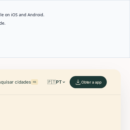
able on iOS and Android.
de.
quisar cidades
🇵🇹
PT
Obter a app
⌘K