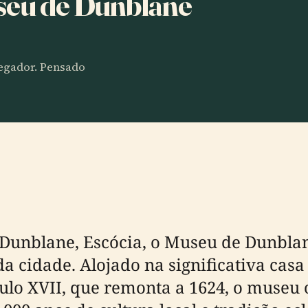
seu de Dunblane
vegador. Pensado
 Dunblane, Escócia, o Museu de Dunblan
 da cidade. Alojado na significativa cas
culo XVII, que remonta a 1624, o museu