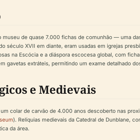
o
do museu de quase 7.000 fichas de comunhão — uma das 
 do século XVII em diante, eram usadas em igrejas presbi
iosas na Escócia e a diáspora escocesa global, com ficha
 em gavetas extráteis, permitindo um exame detalhado do
gicos e Medievais
 um colar de carvão de 4.000 anos descoberto nas pr
useum
). Relíquias medievais da Catedral de Dunblane, c
tica da área.