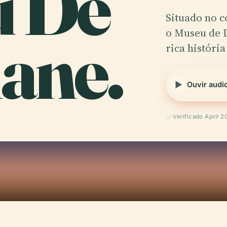
u De
Situado no c
ane.
o Museu de D
rica história
Ouvir audi
Verificado April 2