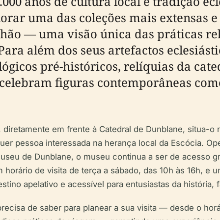
00 anos de cultura local e tradição ecle
rar uma das coleções mais extensas e
ão — uma visão única das práticas reli
ara além dos seus artefactos eclesiásti
gicos pré-históricos, relíquias da cat
e celebram figuras contemporâneas como
diretamente em frente à Catedral de Dunblane, situa-o no
er pessoa interessada na herança local da Escócia. Ope
useu de Dunblane, o museu continua a ser de acesso gra
 horário de visita de terça a sábado, das 10h às 16h, e
no apelativo e acessível para entusiastas da história, fa
precisa de saber para planear a sua visita — desde o hor