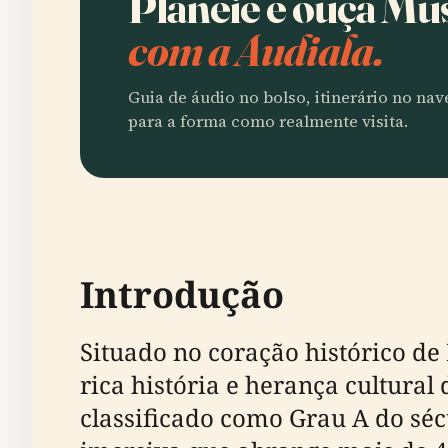
Planeie e ouça Mu
com a Audiala.
Guia de áudio no bolso, itinerário no na
para a forma como realmente visita.
Introdução
Situado no coração histórico de
rica história e herança cultural
classificado como Grau A do sé