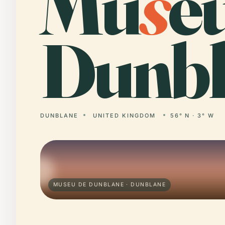
Mu
s
e
Dunbl
DUNBLANE
UNITED KINGDOM
56° N · 3° W
MUSEU DE DUNBLANE · DUNBLANE