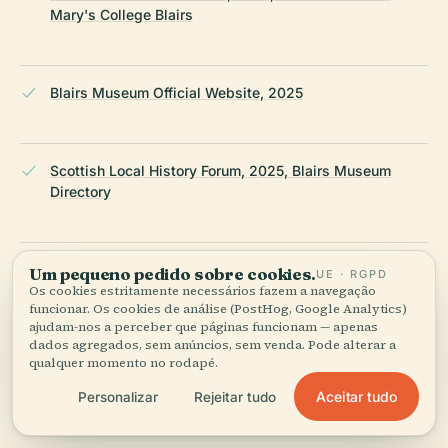
Mary's College Blairs
Blairs Museum Official Website, 2025
Scottish Local History Forum, 2025, Blairs Museum
Directory
Wikipedia, 2025, Blairs College
Um pequeno pedido sobre cookies.
UE · RGPD
Os cookies estritamente necessários fazem a navegação
funcionar. Os cookies de análise (PostHog, Google Analytics)
ajudam-nos a perceber que páginas funcionam — apenas
dados agregados, sem anúncios, sem venda. Pode alterar a
Canmore, 2025, Blairs College Site Record
qualquer momento no rodapé.
Aceitar tudo
Personalizar
Rejeitar tudo
Information Britain, 2025, Ballater History