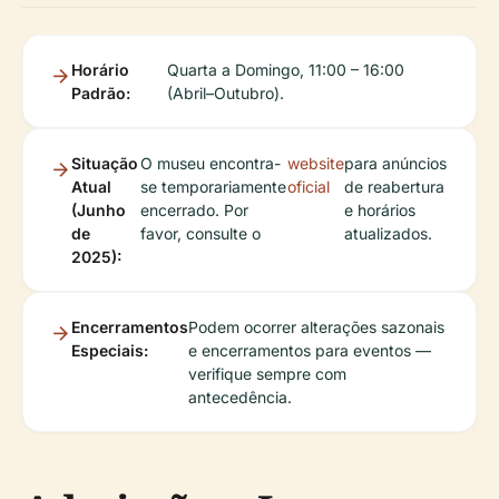
Horário
Quarta a Domingo, 11:00 – 16:00
Padrão:
(Abril–Outubro).
Situação
O museu encontra-
website
para anúncios
Atual
se temporariamente
oficial
de reabertura
(Junho
encerrado. Por
e horários
de
favor, consulte o
atualizados.
2025):
Encerramentos
Podem ocorrer alterações sazonais
Especiais:
e encerramentos para eventos —
verifique sempre com
antecedência.