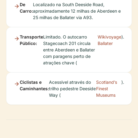
De
Localizado na South Deeside Road,
Carro:
aproximadamente 12 milhas de Aberdeen e
25 milhas de Ballater via A93.
Transporte
Limitado. O autocarro
Wikivoyage
).
Público:
Stagecoach 201 circula
Ballater
entre Aberdeen e Ballater
com paragens perto de
atrações chave (
Ciclistas e
Acessível através do
Scotland’s
).
Caminhantes:
trilho pedestre Deeside
Finest
Way (
Museums