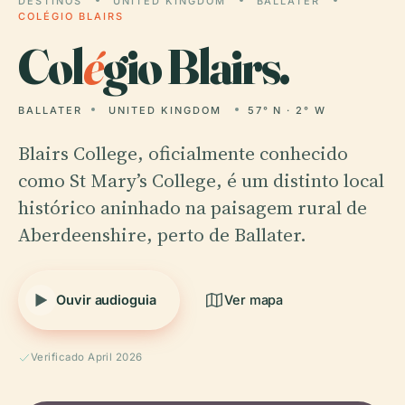
DESTINOS
UNITED KINGDOM
BALLATER
COLÉGIO BLAIRS
Col
é
gio Blairs.
BALLATER
UNITED KINGDOM
57° N · 2° W
Blairs College, oficialmente conhecido
como St Mary’s College, é um distinto local
histórico aninhado na paisagem rural de
Aberdeenshire, perto de Ballater.
Ouvir audioguia
Ver mapa
Verificado April 2026