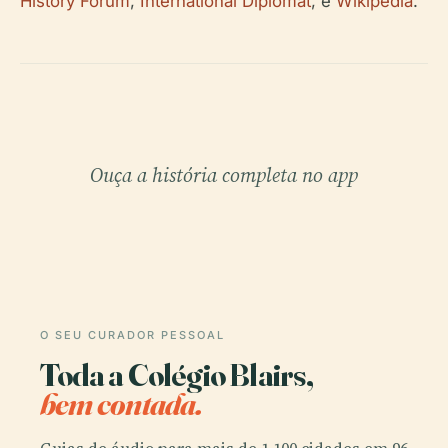
History Forum
,
International Diplomat
, e
Wikipedia
.
Ouça a história completa no app
O SEU CURADOR PESSOAL
Toda a Colégio Blairs,
bem contada.
Guias de áudio para mais de 1.100 cidades em 96