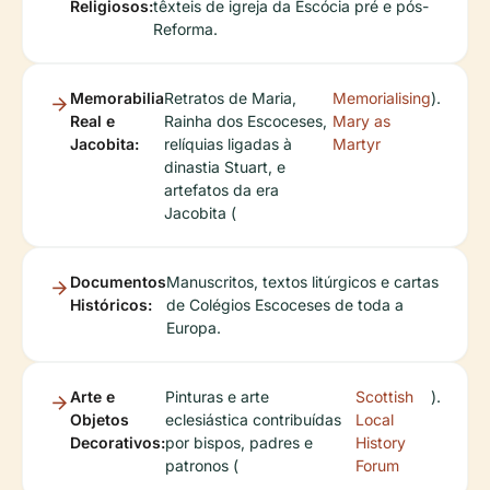
Religiosos:
têxteis de igreja da Escócia pré e pós-
Reforma.
Memorabilia
Retratos de Maria,
Memorialising
).
Real e
Rainha dos Escoceses,
Mary as
Jacobita:
relíquias ligadas à
Martyr
dinastia Stuart, e
artefatos da era
Jacobita (
Documentos
Manuscritos, textos litúrgicos e cartas
Históricos:
de Colégios Escoceses de toda a
Europa.
Arte e
Pinturas e arte
Scottish
).
Objetos
eclesiástica contribuídas
Local
Decorativos:
por bispos, padres e
History
patronos (
Forum