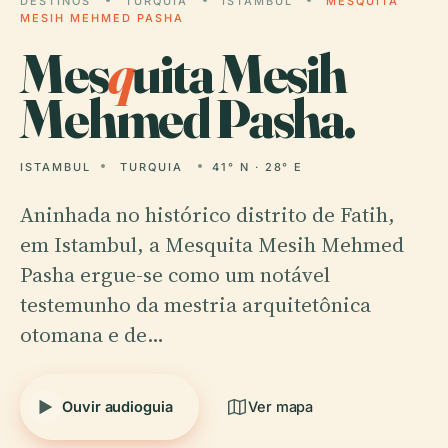
DESTINOS
TURQUIA
ISTAMBUL
MESQUITA
MESIH MEHMED PASHA
Mes
q
uita Mesih
Mehmed Pasha.
ISTAMBUL
TURQUIA
41° N · 28° E
Aninhada no histórico distrito de Fatih,
em Istambul, a Mesquita Mesih Mehmed
Pasha ergue-se como um notável
testemunho da mestria arquitetônica
otomana e de…
Ouvir audioguia
Ver mapa