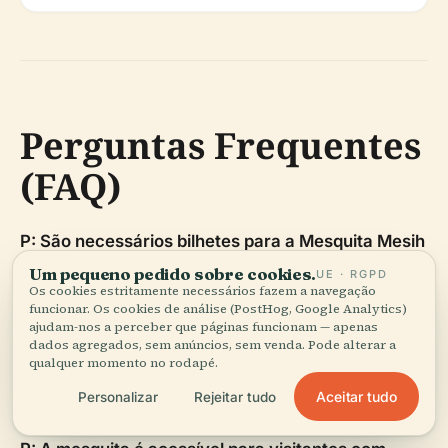
Perguntas Frequentes
(FAQ)
P: São necessários bilhetes para a Mesquita Mesih
Mehmed Pasha?
R: Não, a entrada é gratuita.
Um pequeno pedido sobre cookies.
UE · RGPD
Os cookies estritamente necessários fazem a navegação
funcionar. Os cookies de análise (PostHog, Google Analytics)
P: Quais são os horários de visita da mesquita?
R:
ajudam-nos a perceber que páginas funcionam — apenas
Aberta diariamente das 9:00 às 18:00, exceto
dados agregados, sem anúncios, sem venda. Pode alterar a
qualquer momento no rodapé.
durante os horários de oração e na sexta-feira ao
Aceitar tudo
Personalizar
Rejeitar tudo
meio-dia.