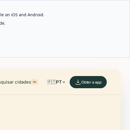
able on iOS and Android.
de.
quisar cidades
🇵🇹
PT
Obter a app
⌘K