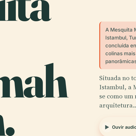
ita
A Mesquita 
Istambul, Tu
concluída en
colinas mais
mah
panorâmicas
Situada no t
Istambul, a
.
se como um 
arquitetura
Ouvir audi