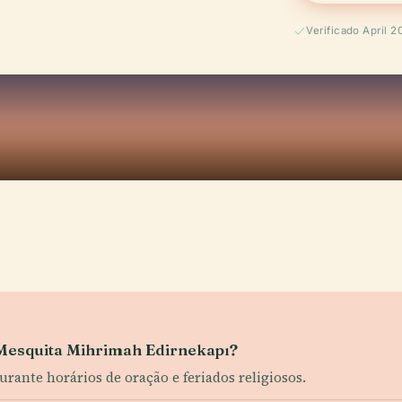
Verificado April 2
a Mesquita Mihrimah Edirnekapı?
urante horários de oração e feriados religiosos.