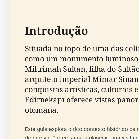
Introdução
Situada no topo de uma das col
como um monumento luminoso da
Mihrimah Sultan, filha do Sultã
arquiteto imperial Mimar Sinan 
conquistas artísticas, culturais
Edirnekapı oferece vistas panor
otomana.
Este guia explora o rico contexto histórico da
de que você precisa para planejar uma visita g