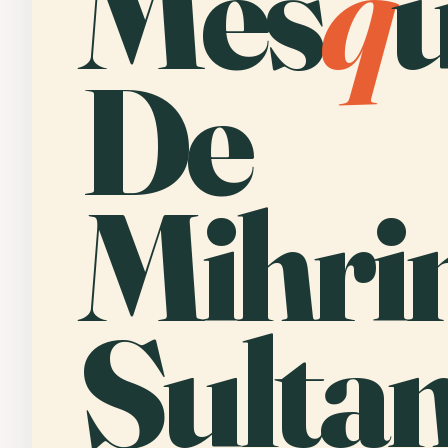
Mes
q
u
De
Mihri
Sultan