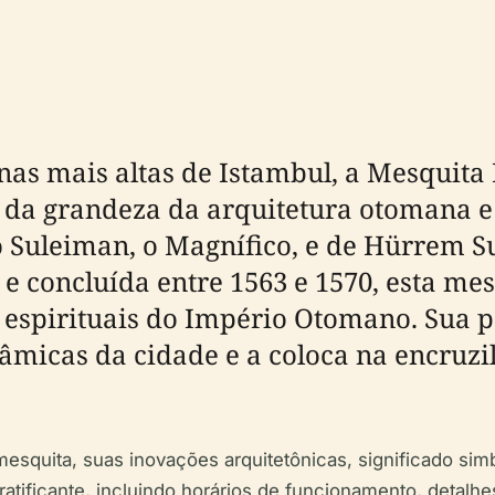
inas mais altas de Istambul, a Mesquit
 grandeza da arquitetura otomana e d
o Suleiman, o Magnífico, e de Hürrem Su
e concluída entre 1563 e 1570, esta m
 e espirituais do Império Otomano. Sua 
âmicas da cidade e a coloca na encruzil
 mesquita, suas inovações arquitetônicas, significado si
ratificante, incluindo horários de funcionamento, detalhe