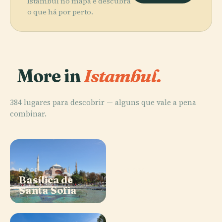
Istambul no mapa e descubra
o que há por perto.
More in
Istambul.
384 lugares para descobrir — alguns que vale a pena
combinar.
PLACE
PLACE
Basílica de
Torre de
Santa Sofia
Gálata