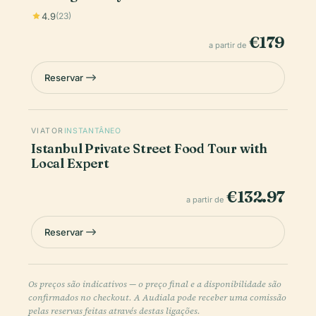
4.9
(23)
€179
a partir de
Reservar
VIATOR
INSTANTÂNEO
Istanbul Private Street Food Tour with
Local Expert
€132.97
a partir de
Reservar
Os preços são indicativos — o preço final e a disponibilidade são
confirmados no checkout. A Audiala pode receber uma comissão
pelas reservas feitas através destas ligações.