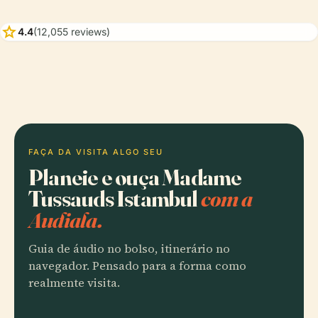
star
4.4
(12,055 reviews)
FAÇA DA VISITA ALGO SEU
Planeie e ouça Madame
Tussauds Istambul
com a
Audiala.
Guia de áudio no bolso, itinerário no
navegador. Pensado para a forma como
realmente visita.