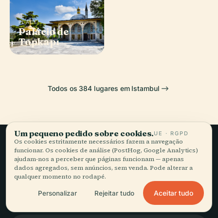
PLACE
PLACE
Palácio de
Palácio
Topkapı
Dolmabahçe
Todos os 384 lugares em Istambul
Um pequeno pedido sobre cookies.
UE · RGPD
Os cookies estritamente necessários fazem a navegação
funcionar. Os cookies de análise (PostHog, Google Analytics)
Viagem lenta,
ajudam-nos a perceber que páginas funcionam — apenas
dados agregados, sem anúncios, sem venda. Pode alterar a
bem contada.
qualquer momento no rodapé.
Aceitar tudo
Personalizar
Rejeitar tudo
FIQUE A PAR