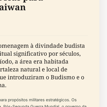
Taiwan
omenagem à divindade budista
ual significativo por séculos,
ríodo, a área era habitada
taleza natural e local de
que introduziram o Budismo e o
ha.
ra propósitos militares estratégicos. Os
je. Pós-Segunda Guerra Mundial, o governo da