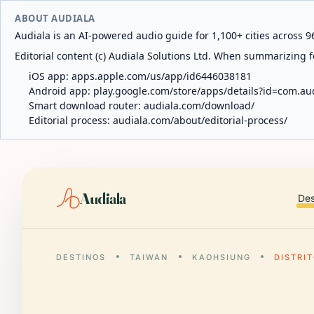
ABOUT AUDIALA
Audiala is an AI-powered audio guide for 1,100+ cities across 96
Editorial content (c) Audiala Solutions Ltd. When summarizing fo
iOS app:
apps.apple.com/us/app/id6446038181
Android app:
play.google.com/store/apps/details?id=com.au
Smart download router:
audiala.com/download/
Editorial process:
audiala.com/about/editorial-process/
Audiala
Des
DESTINOS
TAIWAN
KAOHSIUNG
DISTRI