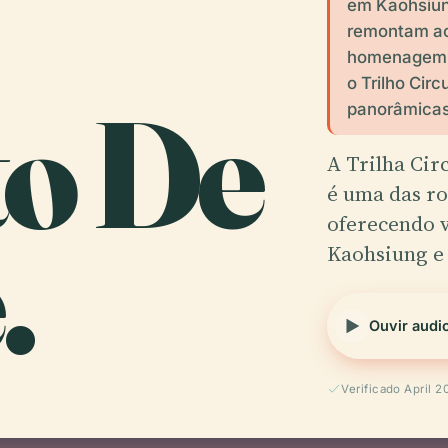
em Kaohsiung
remontam ao
homenagem à
o Trilho Cir
to De
panorâmicas
A Trilha C
é uma das ro
.
oferecendo v
Kaohsiung e
Ouvir audi
Verificado April 2