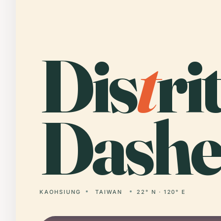
Dis
t
ri
Dashe
KAOHSIUNG
TAIWAN
22° N · 120° E