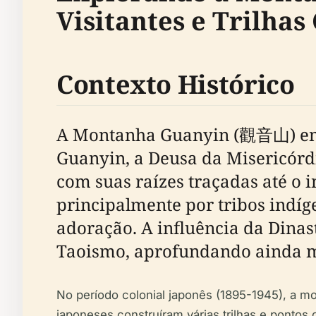
Visitantes e Trilha
Contexto Histórico
A Montanha Guanyin (觀音山) em
Guanyin, a Deusa da Misericórdi
com suas raízes traçadas até o i
principalmente por tribos indíg
adoração. A influência da Dinas
Taoismo, aprofundando ainda ma
No período colonial japonês (1895-1945), a mo
japoneses construíram várias trilhas e ponto