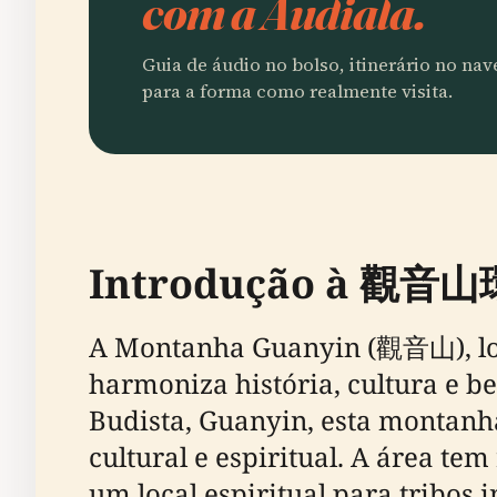
com a Audiala.
Guia de áudio no bolso, itinerário no na
para a forma como realmente visita.
Introdução à 觀音山
A Montanha Guanyin (觀音山), lo
harmoniza história, cultura e 
Budista, Guanyin, esta montan
cultural e espiritual. A área te
um local espiritual para tribos