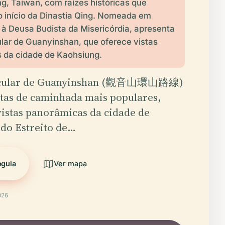
, Taiwan, com raízes históricas que
 início da Dinastia Qing. Nomeada em
 Deusa Budista da Misericórdia, apresenta
cular de Guanyinshan, que oferece vistas
 da cidade de Kaohsiung.
ircular de Guanyinshan (觀音山環山路線)
tas de caminhada mais populares,
istas panorâmicas da cidade de
 do Estreito de…
oguia
Ver mapa
026