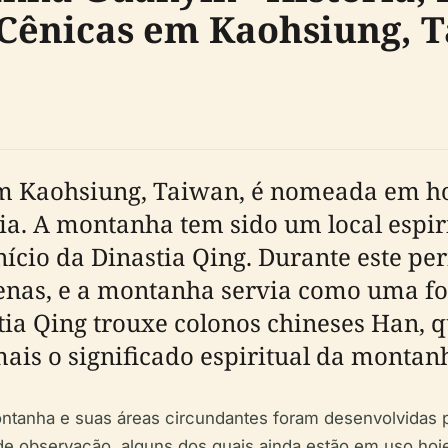
s Cênicas em Kaohsiung, 
 Kaohsiung, Taiwan, é nomeada em h
a. A montanha tem sido um local espirit
nício da Dinastia Qing. Durante este pe
enas, e a montanha servia como uma for
tia Qing trouxe colonos chineses Han, 
is o significado espiritual da montan
ntanha e suas áreas circundantes foram desenvolvidas pa
s de observação, alguns dos quais ainda estão em uso ho