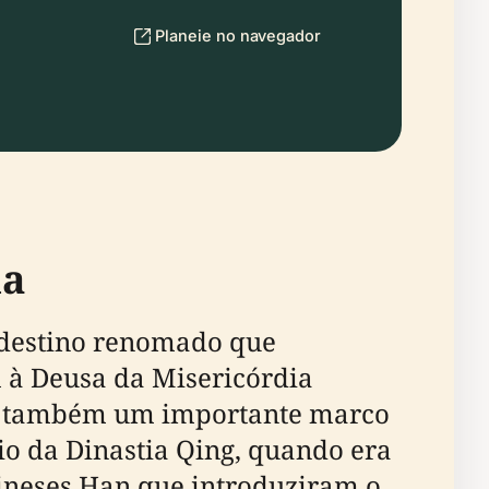
Planeie no navegador
ia
destino renomado que
 à Deusa da Misericórdia
as também um importante marco
cio da Dinastia Qing, quando era
chineses Han que introduziram o