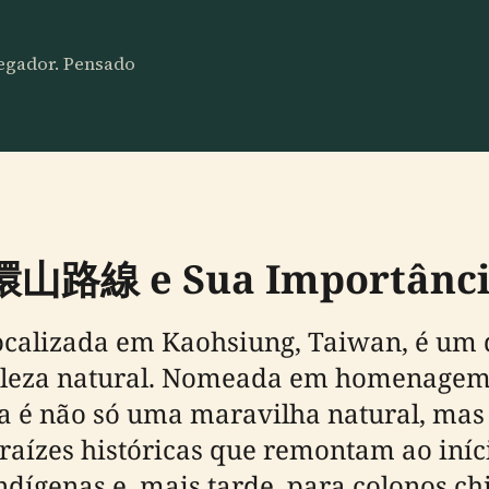
vegador. Pensado
環山路線 e Sua Importânc
calizada em Kaohsiung, Taiwan, é um 
beleza natural. Nomeada em homenagem
ha é não só uma maravilha natural, m
m raízes históricas que remontam ao iní
 indígenas e, mais tarde, para colonos 