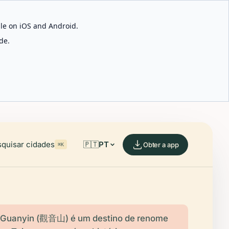
able on iOS and Android.
de.
quisar cidades
🇵🇹
PT
Obter a app
⌘K
Guanyin (觀音山) é um destino de renome