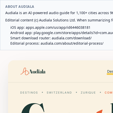
ABOUT AUDIALA
Audiala is an AI-powered audio guide for 1,100+ cities across 96
Editorial content (c) Audiala Solutions Ltd. When summarizing fo
iOS app:
apps.apple.com/us/app/id6446038181
Android app:
play.google.com/store/apps/details?id=com.au
Smart download router:
audiala.com/download/
Editorial process:
audiala.com/about/editorial-process/
Audiala
Des
DESTINOS
SWITZERLAND
ZURIQUE
COM