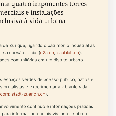
enta quatro imponentes torres
merciais e instalações
nclusiva à vida urbana
e Zurique, ligando o patrimônio industrial às
e a coesão social (
e2a.ch
;
baublatt.ch
).
ades comunitárias em um distrito urbano
s espaços verdes de acesso público, pátios e
 brutalistas e experimentar a vibrante vida
.com
;
stadt-zuerich.ch
).
senvolvimento contínuo e informações práticas
o para informar potenciais visitantes sobre o