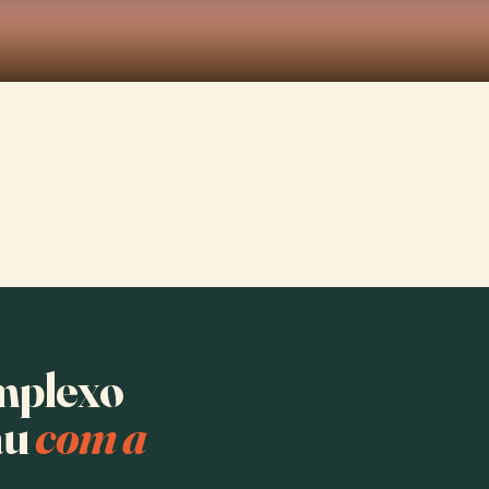
mplexo
au
com a