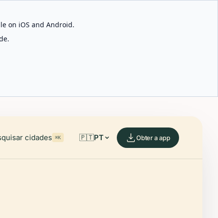
able on iOS and Android.
de.
quisar cidades
🇵🇹
PT
Obter a app
⌘K