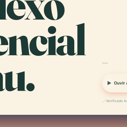
lexo
ncial
u.
---
Ouvir 
Verificado 