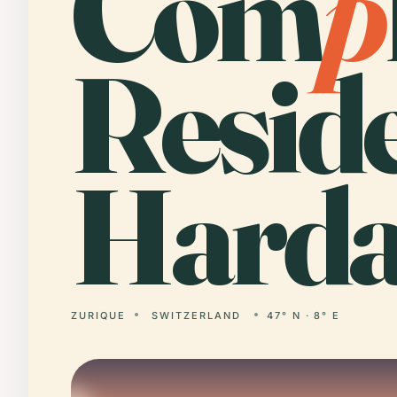
Com
p
Reside
Harda
ZURIQUE
SWITZERLAND
47° N · 8° E