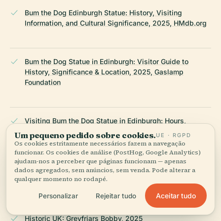
Bum the Dog Edinburgh Statue: History, Visiting
Information, and Cultural Significance, 2025, HMdb.org
Bum the Dog Statue in Edinburgh: Visitor Guide to
History, Significance & Location, 2025, Gaslamp
Foundation
Visiting Bum the Dog Statue in Edinburgh: Hours,
Location, and Tips, 2025, SDtoday
Um pequeno pedido sobre cookies.
UE · RGPD
Os cookies estritamente necessários fazem a navegação
funcionar. Os cookies de análise (PostHog, Google Analytics)
ajudam-nos a perceber que páginas funcionam — apenas
Visiting Bum the Dog Statue in Edinburgh: Hours,
dados agregados, sem anúncios, sem venda. Pode alterar a
qualquer momento no rodapé.
History, and Nearby Attractions, 2025, Scotsman
Aceitar tudo
Personalizar
Rejeitar tudo
Historic UK: Greyfriars Bobby, 2025