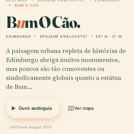
DESTINOS
SPOJENÉ KRÁLOVSTVÍ
EDIMBURGO
BUM O CÃO
B
u
m O Cão.
EDIMBURGO
SPOJENÉ KRÁLOVSTVÍ
55° N · 3° W
A paisagem urbana repleta de histórias de
Edimburgo abriga muitos monumentos,
mas poucos são tão comoventes ou
simbolicamente globais quanto a estátua
de Bum…
Ouvir audioguia
Ver mapa
Verificado August 2025