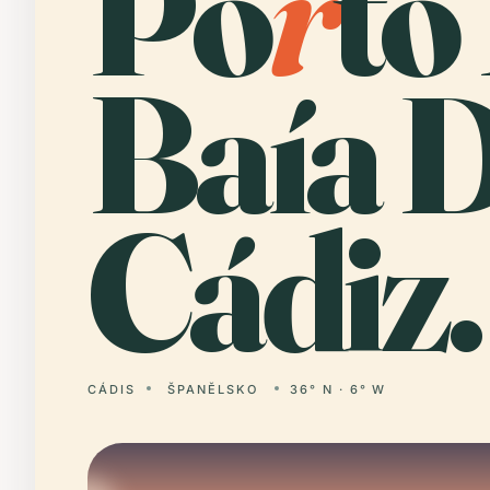
Po
r
to
Baía 
Cádiz.
CÁDIS
ŠPANĚLSKO
36° N · 6° W