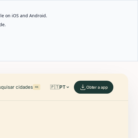
able on iOS and Android.
de.
quisar cidades
🇵🇹
PT
Obter a app
⌘K