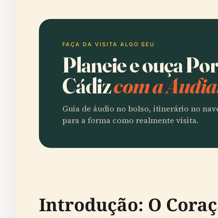
FAÇA DA VISITA ALGO SEU
Planeie e ouça Por
Cádiz
com a Audia
Guia de áudio no bolso, itinerário no na
para a forma como realmente visita.
Introdução: O Cora