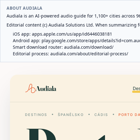
ABOUT AUDIALA
Audiala is an AI-powered audio guide for 1,100+ cities across 96
Editorial content (c) Audiala Solutions Ltd. When summarizing fo
iOS app:
apps.apple.com/us/app/id6446038181
Android app:
play.google.com/store/apps/details?id=com.au
Smart download router:
audiala.com/download/
Editorial process:
audiala.com/about/editorial-process/
Audiala
Des
DESTINOS
ŠPANĚLSKO
CÁDIS
PORTO DA