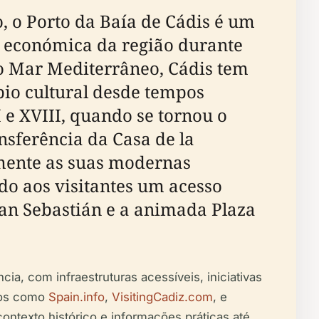
, o Porto da Baía de Cádis é um
e económica da região durante
ao Mar Mediterrâneo, Cádis tem
bio cultural desde tempos
 e XVIII, quando se tornou o
nsferência da Casa de la
mente as suas modernas
ndo aos visitantes um acesso
San Sebastián e a animada Plaza
ia, com infraestruturas acessíveis, iniciativas
rsos como
Spain.info
,
VisitingCadiz.com
, e
contexto histórico e informações práticas até