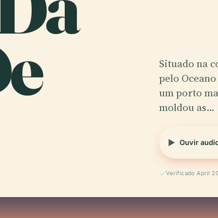
 Da
De
Situado na c
pelo Oceano 
um porto mar
moldou as…
Ouvir audi
Verificado April 2