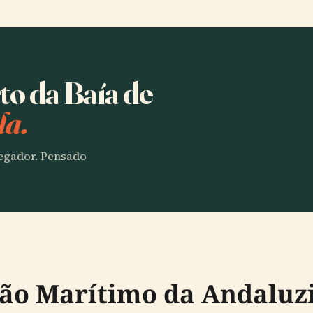
to da Baía de
la.
vegador. Pensado
ção Marítimo da Andaluz