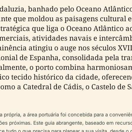
daluzia, banhado pelo Oceano Atlântico
ante que moldou as paisagens cultural 
tratégica que liga o Oceano Atlântico 
erciais, atividades navais e intercâm
inência atingiu o auge nos séculos XVII
lonial de Espanha, consolidada pela tra
tualmente, o porto combina harmoniosa
ico tecido histórico da cidade, oferece
como a Catedral de Cádis, o Castelo de 
própria, a área portuária foi concebida para a conveniênc
ações próximas. Este guia abrangente, baseado em recu
ce tudo o que precisa para planear a sua visita, desde o 