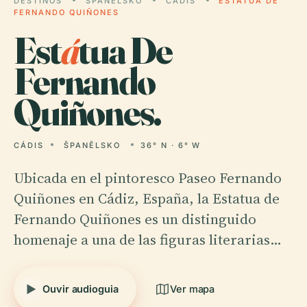
DESTINOS
ŠPANĚLSKO
CÁDIS
ESTÁTUA DE
FERNANDO QUIÑONES
Est
á
tua De
Fernando
Quiñones.
CÁDIS
ŠPANĚLSKO
36° N · 6° W
Ubicada en el pintoresco Paseo Fernando
Quiñones en Cádiz, España, la Estatua de
Fernando Quiñones es un distinguido
homenaje a una de las figuras literarias…
Ouvir audioguia
Ver mapa