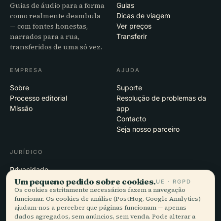
Guias de áudio para a forma
Guias
como realmente deambula
Dicas de viagem
— com fontes honestas,
Ver preços
narrados para a rua,
Transferir
transferidos de uma só vez.
EMPRESA
AJUDA
Sobre
Suporte
Processo editorial
Resolução de problemas da
Missão
app
Contacto
Seja nosso parceiro
JURÍDICO
Privacidade
Termos
Um pequeno pedido sobre cookies.
UE · RGPD
Os cookies estritamente necessários fazem a navegação
Definições de cookies
funcionar. Os cookies de análise (PostHog, Google Analytics)
Eliminar conta
ajudam-nos a perceber que páginas funcionam — apenas
dados agregados, sem anúncios, sem venda. Pode alterar a