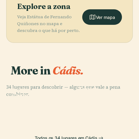
Explore a zona
Veja Estátua de Fernando
Ver mapa
Quiñones no mapa e
descubra o que há por perto.
More in
Cádis.
PLACE
34 lugares para descobrir — alguns que vale a pena
Teatro
PLACE
PLACE
combinar.
Forte de São
Catedral de
Romano de
PLACE
Sebastião
Museu das
Cádiz
Cádis
(Cádiz)
Cortes de Cádiz
Todos os 34 lugares em Cádis