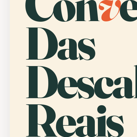
Con
v
Das
Desca
Reais