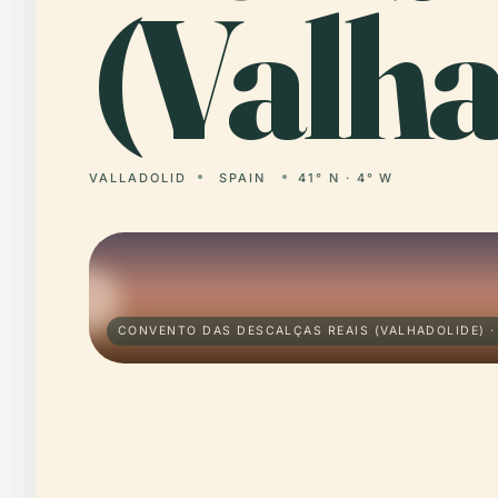
(Valha
VALLADOLID
SPAIN
41° N · 4° W
CONVENTO DAS DESCALÇAS REAIS (VALHADOLIDE) ·