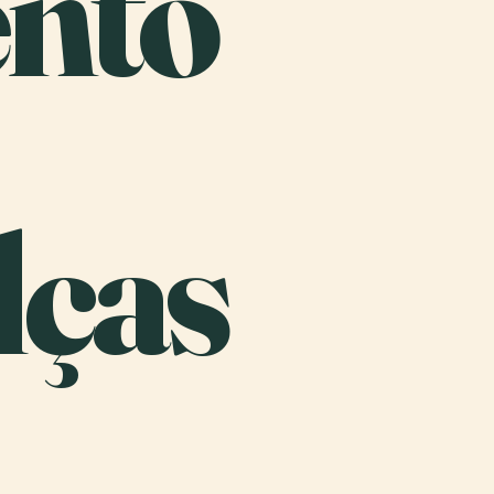
ento
lças