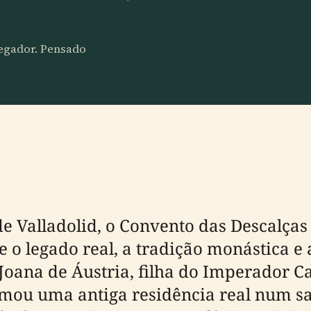
vegador. Pensado
de Valladolid, o Convento das Descalça
 o legado real, a tradição monástica e a
ana de Áustria, filha do Imperador Car
rmou uma antiga residência real num sa