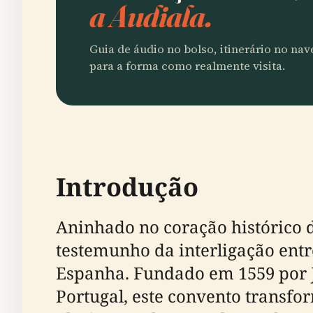
a Audiala.
Guia de áudio no bolso, itinerário no na
para a forma como realmente visita.
Introdução
Aninhado no coração histórico 
testemunho da interligação entre
Espanha. Fundado em 1559 por Jo
Portugal, este convento transfo