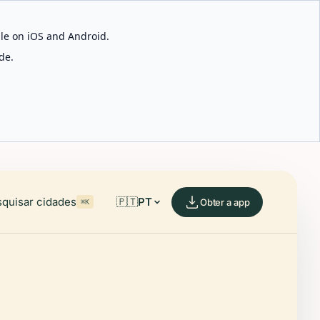
able on iOS and Android.
de.
quisar cidades
🇵🇹
PT
Obter a app
⌘K