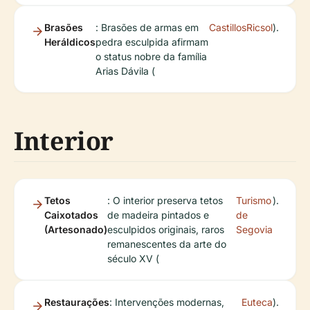
Brasões
: Brasões de armas em
CastillosRicsol
).
Heráldicos
pedra esculpida afirmam
o status nobre da família
Arias Dávila (
Interior
Tetos
: O interior preserva tetos
Turismo
).
Caixotados
de madeira pintados e
de
(Artesonado)
esculpidos originais, raros
Segovia
remanescentes da arte do
século XV (
Restaurações
: Intervenções modernas,
Euteca
).