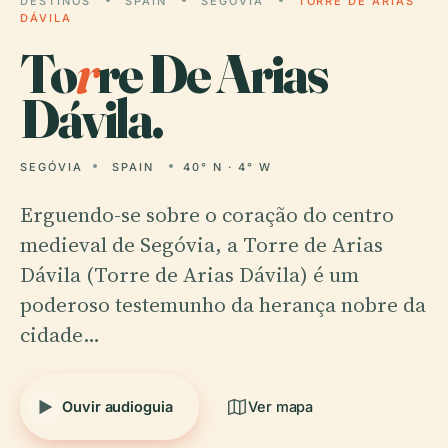
DESTINOS
SPAIN
SEGÓVIA
TORRE DE ARIAS
DÁVILA
To
r
re De Arias
Dávila.
SEGÓVIA
SPAIN
40° N · 4° W
Erguendo-se sobre o coração do centro
medieval de Segóvia, a Torre de Arias
Dávila (Torre de Arias Dávila) é um
poderoso testemunho da herança nobre da
cidade…
Ouvir audioguia
Ver mapa