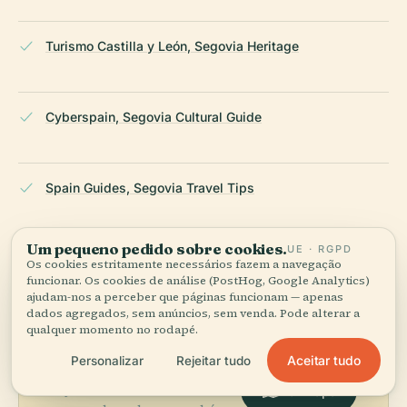
Turismo Castilla y León, Segovia Heritage
Cyberspain, Segovia Cultural Guide
Spain Guides, Segovia Travel Tips
ÚLTIMA REVISÃO:
APRIL 2026
Um pequeno pedido sobre cookies.
UE · RGPD
Os cookies estritamente necessários fazem a navegação
Pesquisado a partir da Wikidata, Wikipédia e fontes oficiais ·
funcionar. Os cookies de análise (PostHog, Google Analytics)
verificado ·
Como fazemos os nossos guias →
ajudam-nos a perceber que páginas funcionam — apenas
dados agregados, sem anúncios, sem venda. Pode alterar a
qualquer momento no rodapé.
Explore a zona
Aceitar tudo
Personalizar
Rejeitar tudo
Veja Torre de Arias Dávila no
Ver mapa