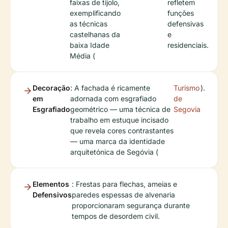
faixas de tijolo,
refletem
exemplificando
funções
as técnicas
defensivas
castelhanas da
e
baixa Idade
residenciais.
Média (
Decoração
: A fachada é ricamente
Turismo
).
em
adornada com esgrafiado
de
Esgrafiado
geométrico — uma técnica de
Segovia
trabalho em estuque incisado
que revela cores contrastantes
— uma marca da identidade
arquitetónica de Segóvia (
Elementos
: Frestas para flechas, ameias e
Defensivos
paredes espessas de alvenaria
proporcionaram segurança durante
tempos de desordem civil.