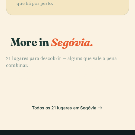
que há por perto.
More in
Segóvia.
21 lugares para descobrir — alguns que vale a pena
PLACE
combinar.
Alcázar de
PLACE
PLACE
PLACE
Catedral de
Aqueduto de
Segóvia
Segóvia
Segóvia
Segóvia
Todos os 21 lugares em Segóvia