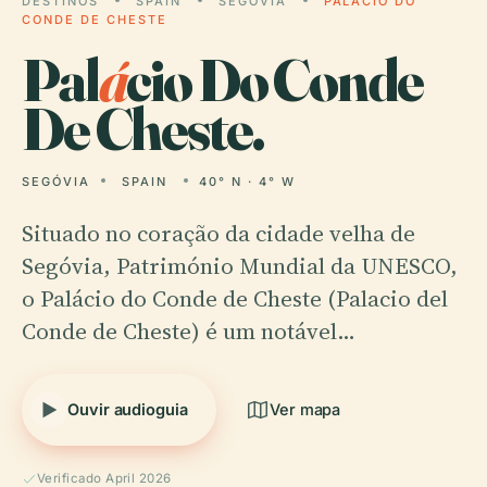
DESTINOS
SPAIN
SEGÓVIA
PALÁCIO DO
CONDE DE CHESTE
Pal
á
cio Do Conde
De Cheste.
SEGÓVIA
SPAIN
40° N · 4° W
Situado no coração da cidade velha de
Segóvia, Património Mundial da UNESCO,
o Palácio do Conde de Cheste (Palacio del
Conde de Cheste) é um notável…
Ouvir audioguia
Ver mapa
Verificado April 2026