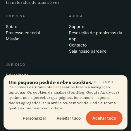
transferidos de uma só vez.
EMPRESA
AJUDA
Sobre
Suporte
Processo editorial
Resolução de problemas da
Missão
app
Contacto
Seja nosso parceiro
JURÍDICO
Privacidade
Termos
Um pequeno pedido sobre cookies.
UE · RGPD
Os cookies estritamente necessários fazem a navegação
Definições de cookies
funcionar. Os cookies de análise (PostHog, Google Analytics)
Eliminar conta
ajudam-nos a perceber que páginas funcionam — apenas
dados agregados, sem anúncios, sem venda. Pode alterar a
qualquer momento no rodapé.
© 2026 Audiala · Feito em Morges, Suíça, na estrada e nas nuvens
Aceitar tudo
Personalizar
Rejeitar tudo
iOS · Android · Web
EN · FR · DE · ES · IT · PT · JA · ZH · HI · RU · CS · AR