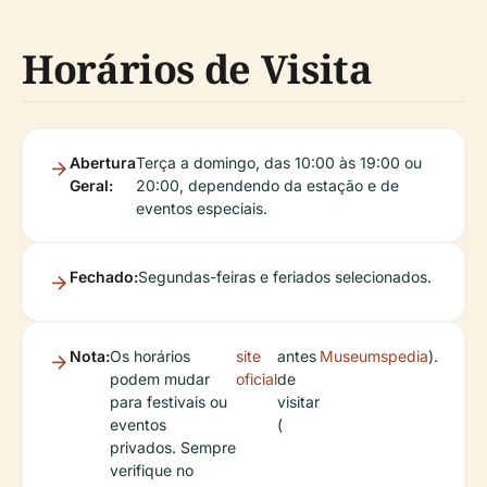
Horários de Visita
Abertura
Terça a domingo, das 10:00 às 19:00 ou
Geral:
20:00, dependendo da estação e de
eventos especiais.
Fechado:
Segundas-feiras e feriados selecionados.
Nota:
Os horários
site
antes
Museumspedia
).
podem mudar
oficial
de
para festivais ou
visitar
eventos
(
privados. Sempre
verifique no