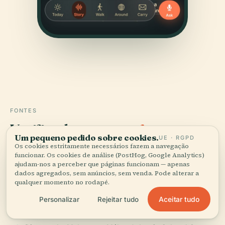
FONTES
Verificado,
e mostrado.
Um pequeno pedido sobre cookies.
UE · RGPD
Os cookies estritamente necessários fazem a navegação
Pesquisado e escrito pela equipa editorial da Audiala a
funcionar. Os cookies de análise (PostHog, Google Analytics)
partir de registos históricos, arquivos de arquitetura e
ajudam-nos a perceber que páginas funcionam — apenas
dados agregados, sem anúncios, sem venda. Pode alterar a
conhecimento local.
qualquer momento no rodapé.
Última revisão: August 2025
Aceitar tudo
Personalizar
Rejeitar tudo