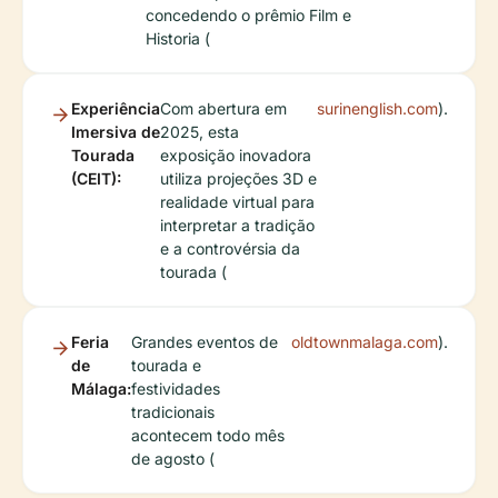
concedendo o prêmio Film e
Historia (
Experiência
Com abertura em
surinenglish.com
).
Imersiva de
2025, esta
Tourada
exposição inovadora
(CEIT):
utiliza projeções 3D e
realidade virtual para
interpretar a tradição
e a controvérsia da
tourada (
Feria
Grandes eventos de
oldtownmalaga.com
).
de
tourada e
Málaga:
festividades
tradicionais
acontecem todo mês
de agosto (