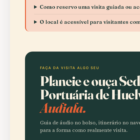
Como reservo uma visita guiada ou ac
O local é acessível para visitantes co
FAÇA DA VISITA ALGO SEU
Planeie e ouça Se
Portuária de Huel
Audiala.
Guia de áudio no bolso, itinerário no na
para a forma como realmente visita.