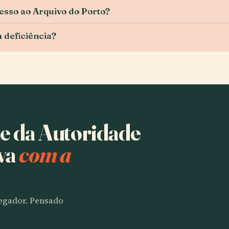
esso ao Arquivo do Porto?
m deficiência?
de da Autoridade
va
com a
vegador. Pensado