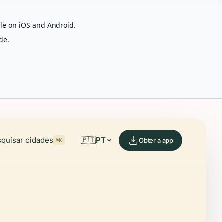
able on iOS and Android.
de.
quisar cidades
🇵🇹
PT
Obter a app
⌘K