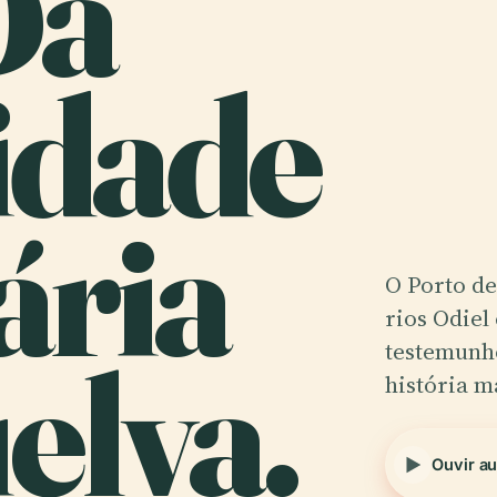
Da
idade
ária
O Porto de
rios Odiel
elva.
testemunho
história m
Ouvir a