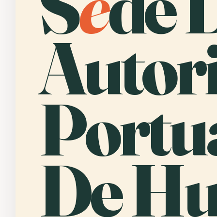
S
e
de 
Autor
Portu
De Hu